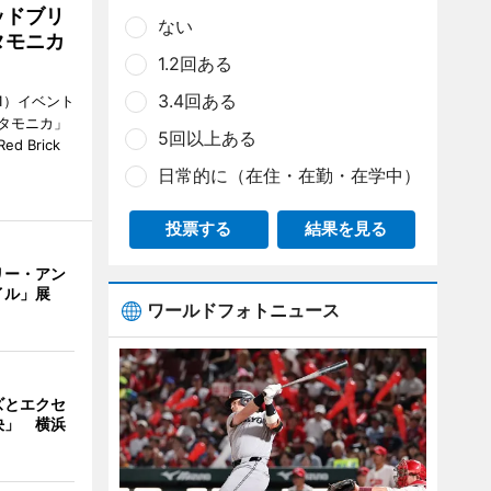
ッドブリ
ない
タモニカ
1.2回ある
3.4回ある
1）イベント
タモニカ」
5回以上ある
 Brick
日常的に（在住・在勤・在学中）
投票する
結果を見る
リー・アン
イル」展
ワールドフォトニュース
ズとエクセ
決」 横浜