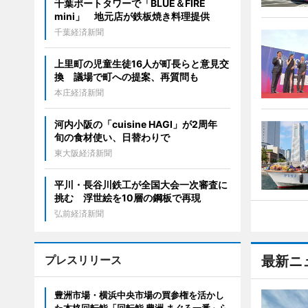
千葉ポートタワーで「BLUE＆FIRE
mini」 地元店が鉄板焼き料理提供
千葉経済新聞
上里町の児童生徒16人が町長らと意見交
換 議場で町への提案、再質問も
本庄経済新聞
河内小阪の「cuisine HAGI」が2周年
旬の食材使い、日替わりで
東大阪経済新聞
平川・長谷川鉄工が全国大会一次審査に
挑む 浮世絵を10層の鋼板で再現
弘前経済新聞
プレスリリース
最新ニ
豊洲市場・横浜中央市場の買参権を活かし
た本格回転鮨「回転鮨 豊洲 まぐろ一番」ら