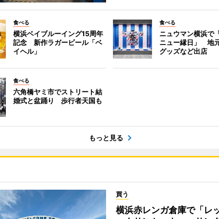
食べる
食べる
横浜ベイブルーイング15周年
ニュウマン横浜で
記念 新作ラガービール「ベ
ニュー縁日」 地
イヘル」
グッズなど出店
食べる
六角橋ヤミ市でストリート結
婚式と盆踊り 歩行者天国も
もっと見る
買う
横浜赤レンガ倉庫で「レ