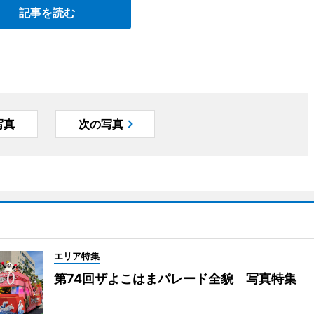
記事を読む
写真
次の写真
エリア特集
第74回ザよこはまパレード全貌 写真特集