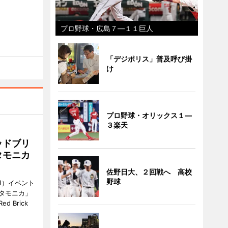
プロ野球・広島７―１１巨人
「デジポリス」普及呼び掛
け
プロ野球・オリックス１―
３楽天
ッドブリ
タモニカ
佐野日大、２回戦へ 高校
野球
1）イベント
タモニカ」
 Brick