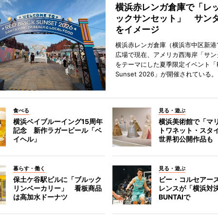
横浜赤レンガ倉庫で「レ
ックサンセット」 サン
をイメージ
横浜赤レンガ倉庫（横浜市中区新港
広場で現在、アメリカ西海岸「サン
をテーマにした夏季限定イベント「Red
Sunset 2026」が開催されている。
食べる
見る・遊ぶ
横浜ベイブルーイング15周年
横浜美術館で「マ
記念 新作ラガービール「ベ
トワネット・スタ
イヘル」
世界初公開作品も
暮らす・働く
見る・遊ぶ
保土ケ谷駅ビルに「ブルック
ビー・コルセアー
リンベーカリー」 看板商品
レンスが「横浜対
は高加水ドーナツ
BUNTAIで