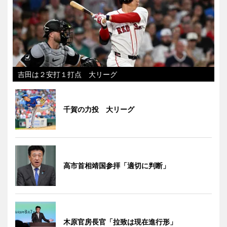
吉田は２安打１打点 大リーグ
千賀の力投 大リーグ
高市首相靖国参拝「適切に判断」
木原官房長官「拉致は現在進行形」