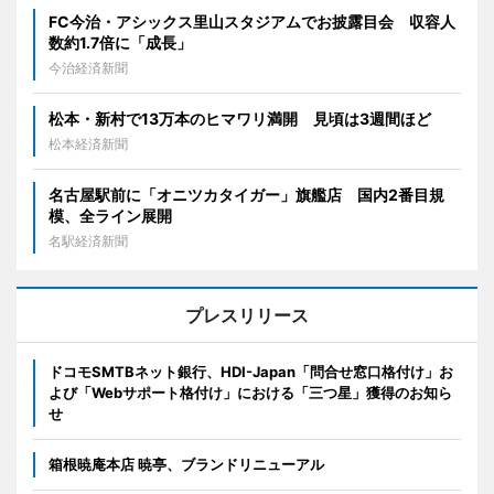
FC今治・アシックス里山スタジアムでお披露目会 収容人
数約1.7倍に「成長」
今治経済新聞
松本・新村で13万本のヒマワリ満開 見頃は3週間ほど
松本経済新聞
名古屋駅前に「オニツカタイガー」旗艦店 国内2番目規
模、全ライン展開
名駅経済新聞
プレスリリース
ドコモSMTBネット銀行、HDI-Japan「問合せ窓口格付け」お
よび「Webサポート格付け」における「三つ星」獲得のお知ら
せ
箱根暁庵本店 暁亭、ブランドリニューアル