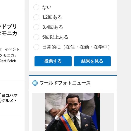
ない
1.2回ある
ッドブリ
3.4回ある
タモニカ
5回以上ある
日常的に（在住・在勤・在学中）
1）イベント
タモニカ」
投票する
結果を見る
 Brick
ワールドフォトニュース
「ヨコハマ
元グルメ・