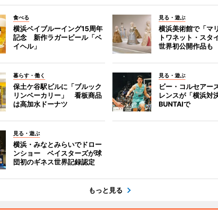
食べる
見る・遊ぶ
横浜ベイブルーイング15周年
横浜美術館で「マ
記念 新作ラガービール「ベ
トワネット・スタ
イヘル」
世界初公開作品も
暮らす・働く
見る・遊ぶ
保土ケ谷駅ビルに「ブルック
ビー・コルセアー
リンベーカリー」 看板商品
レンスが「横浜対
は高加水ドーナツ
BUNTAIで
見る・遊ぶ
横浜・みなとみらいでドロー
ンショー ベイスターズが球
団初のギネス世界記録認定
もっと見る