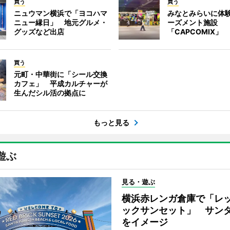
買う
買う
ニュウマン横浜で「ヨコハマ
みなとみらいに体
ニュー縁日」 地元グルメ・
ーズメント施設
グッズなど出店
「CAPCOMIX」
買う
元町・中華街に「シール交換
カフェ」 平成カルチャーが
生んだシル活の拠点に
もっと見る
遊ぶ
見る・遊ぶ
横浜赤レンガ倉庫で「レ
ックサンセット」 サン
をイメージ