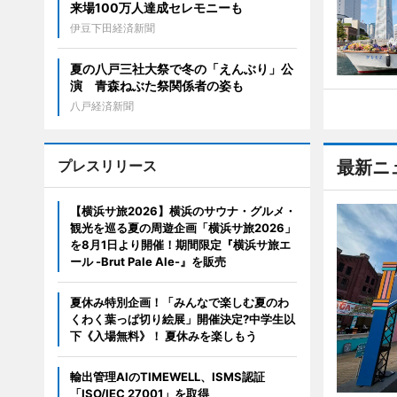
来場100万人達成セレモニーも
伊豆下田経済新聞
夏の八戸三社大祭で冬の「えんぶり」公
演 青森ねぶた祭関係者の姿も
八戸経済新聞
プレスリリース
最新ニ
【横浜サ旅2026】横浜のサウナ・グルメ・
観光を巡る夏の周遊企画「横浜サ旅2026」
を8月1日より開催！期間限定『横浜サ旅エ
ール -Brut Pale Ale-』を販売
夏休み特別企画！「みんなで楽しむ夏のわ
くわく葉っぱ切り絵展」開催決定?中学生以
下《入場無料》！ 夏休みを楽しもう
輸出管理AIのTIMEWELL、ISMS認証
「ISO/IEC 27001」を取得