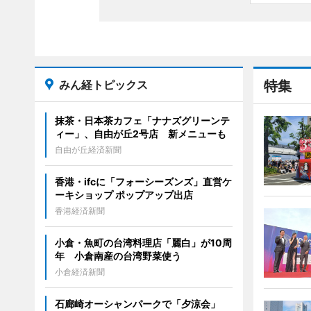
みん経トピックス
特集
抹茶・日本茶カフェ「ナナズグリーンテ
ィー」、自由が丘2号店 新メニューも
自由が丘経済新聞
香港・ifcに「フォーシーズンズ」直営ケ
ーキショップ ポップアップ出店
香港経済新聞
小倉・魚町の台湾料理店「麗白」が10周
年 小倉南産の台湾野菜使う
小倉経済新聞
石廊崎オーシャンパークで「夕涼会」