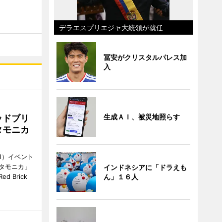
デラエスプリエジャ大統領が就任
冨安がクリスタルパレス加
入
生成ＡＩ、被災地照らす
ッドブリ
タモニカ
1）イベント
タモニカ」
インドネシアに「ドラえも
ん」１６人
 Brick