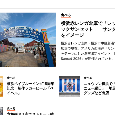
食べる
横浜赤レンガ倉庫で「レ
ックサンセット」 サン
をイメージ
横浜赤レンガ倉庫（横浜市中区新港
広場で現在、アメリカ西海岸「サン
をテーマにした夏季限定イベント「Red
Sunset 2026」が開催されている。
食べる
食べる
横浜ベイブルーイング15周年
ニュウマン横浜で
記念 新作ラガービール「ベ
ニュー縁日」 地
イヘル」
グッズなど出店
食べる
六角橋ヤミ市でストリート結