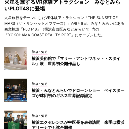
火星を旅するVR体験アトラクション みなとみら
いPLOT48に登場
火星旅行をテーマにしたVR体験アトラクション「THE SUNSET OF
MARS（ザ・サンセットオブマーズ）」が8月8日、みなとみらいにある
商業施設「PLOT48」（横浜市西区みなとみらい4）内の
「YOKOHAMA COAST REALITY PORT」にオープンした。
学ぶ・知る
横浜美術館で「マリー・アントワネット・スタイ
ル」展 世界初公開作品も
学ぶ・知る
横浜・みなとみらいでドローンショー ベイスター
ズが球団初のギネス世界記録認定
学ぶ・知る
横浜エクセレンスが中区長を表敬訪問 来季は横浜
アリーナでも試合開催