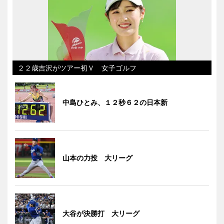
２２歳吉沢がツアー初Ｖ 女子ゴルフ
中島ひとみ、１２秒６２の日本新
山本の力投 大リーグ
大谷が決勝打 大リーグ