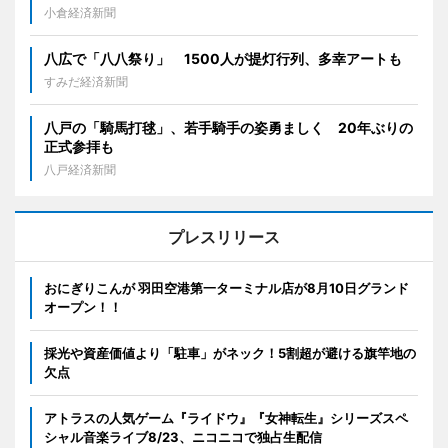
小倉経済新聞
八広で「八八祭り」 1500人が提灯行列、多幸アートも
すみだ経済新聞
八戸の「騎馬打毬」、若手騎手の姿勇ましく 20年ぶりの
正式参拝も
八戸経済新聞
プレスリリース
おにぎりこんが 羽田空港第一ターミナル店が8月10日グランド
オープン！！
採光や資産価値より「駐車」がネック！5割超が避ける旗竿地の
欠点
アトラスの人気ゲーム『ライドウ』『女神転生』シリーズスペ
シャル音楽ライブ8/23、ニコニコで独占生配信