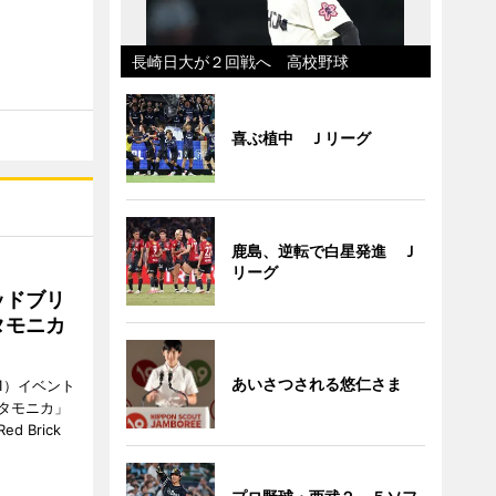
長崎日大が２回戦へ 高校野球
喜ぶ植中 Ｊリーグ
鹿島、逆転で白星発進 Ｊ
リーグ
ッドブリ
タモニカ
あいさつされる悠仁さま
1）イベント
タモニカ」
 Brick