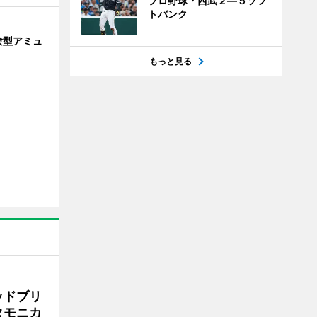
プロ野球・西武２―５ソフ
トバンク
験型アミュ
もっと見る
ッドブリ
タモニカ