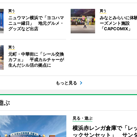
買う
買う
ニュウマン横浜で「ヨコハマ
みなとみらいに体
ニュー縁日」 地元グルメ・
ーズメント施設
グッズなど出店
「CAPCOMIX」
買う
元町・中華街に「シール交換
カフェ」 平成カルチャーが
生んだシル活の拠点に
もっと見る
遊ぶ
見る・遊ぶ
横浜赤レンガ倉庫で「レ
ックサンセット」 サン