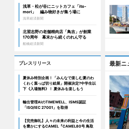
浅草・松が谷にニットカフェ「ito-
mori」 編み物好きが集う場に
浅草経済新聞
北習志野の老舗精肉店「鳥吉」が創業
170周年 幕末から続くのれん守る
船橋経済新聞
プレスリリース
最新ニ
夏休み特別企画！「みんなで楽しむ夏のわ
くわく葉っぱ切り絵展」開催決定?中学生以
下《入場無料》！ 夏休みを楽しもう
輸出管理AIのTIMEWELL、ISMS認証
「ISO/IEC 27001」を取得
【完売御礼】人々の未来の利益と今の生活
を豊かにするCAMEL『CAMEL80号 鳥取