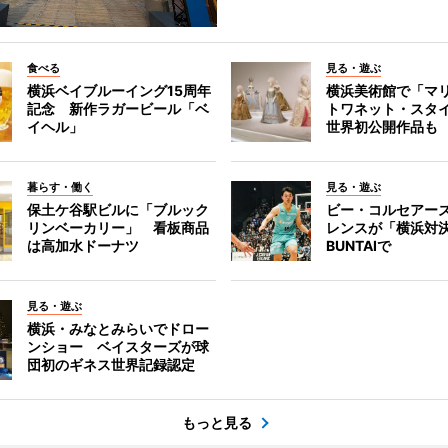
食べる
見る・遊ぶ
横浜ベイブルーイング15周年
横浜美術館で「マ
記念 新作ラガービール「ベ
トワネット・スタ
イヘル」
世界初公開作品も
暮らす・働く
見る・遊ぶ
保土ケ谷駅ビルに「ブルック
ビー・コルセアー
リンベーカリー」 看板商品
レンスが「横浜対
は高加水ドーナツ
BUNTAIで
見る・遊ぶ
横浜・みなとみらいでドロー
ンショー ベイスターズが球
団初のギネス世界記録認定
もっと見る