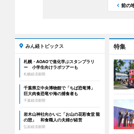
前の
みん経トピックス
特集
札幌・AOAOで進化学ぶスタンプラリ
ー 小学生向けラボツアーも
札幌経済新聞
千葉県立中央博物館で「ちば恐竜博」
巨大肉食恐竜や海の捕食者も
千葉経済新聞
岩木山神社向かいに「お山の花彩食堂 龍
の憩」 和食職人の夫婦が経営
弘前経済新聞