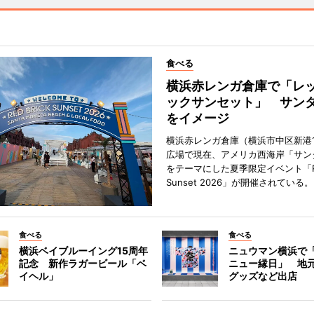
食べる
横浜赤レンガ倉庫で「レ
ックサンセット」 サン
をイメージ
横浜赤レンガ倉庫（横浜市中区新港
広場で現在、アメリカ西海岸「サン
をテーマにした夏季限定イベント「Red
Sunset 2026」が開催されている。
食べる
食べる
横浜ベイブルーイング15周年
ニュウマン横浜で
記念 新作ラガービール「ベ
ニュー縁日」 地
イヘル」
グッズなど出店