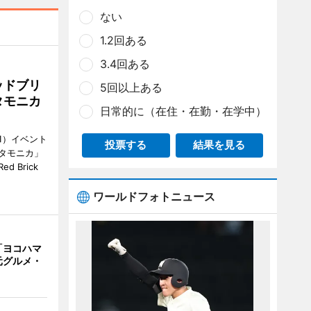
ない
1.2回ある
3.4回ある
ッドブリ
5回以上ある
タモニカ
日常的に（在住・在勤・在学中）
1）イベント
投票する
結果を見る
タモニカ」
 Brick
ワールドフォトニュース
「ヨコハマ
元グルメ・