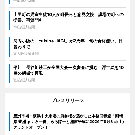
千葉経済新聞
上里町の児童生徒16人が町長らと意見交換 議場で町への
提案、再質問も
本庄経済新聞
河内小阪の「cuisine HAGI」が2周年 旬の食材使い、日
替わりで
東大阪経済新聞
平川・長谷川鉄工が全国大会一次審査に挑む 浮世絵を10
層の鋼板で再現
弘前経済新聞
プレスリリース
豊洲市場・横浜中央市場の買参権を活かした本格回転鮨「回転
鮨 豊洲 まぐろ一番」ららぽーと湘南平塚に2026年8月8日(土)
グランドオープン！