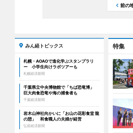
前の
みん経トピックス
特集
札幌・AOAOで進化学ぶスタンプラリ
ー 小学生向けラボツアーも
札幌経済新聞
千葉県立中央博物館で「ちば恐竜博」
巨大肉食恐竜や海の捕食者も
千葉経済新聞
岩木山神社向かいに「お山の花彩食堂 龍
の憩」 和食職人の夫婦が経営
弘前経済新聞