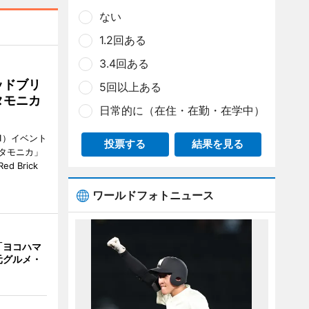
ない
1.2回ある
3.4回ある
ッドブリ
5回以上ある
タモニカ
日常的に（在住・在勤・在学中）
1）イベント
投票する
結果を見る
タモニカ」
 Brick
ワールドフォトニュース
「ヨコハマ
元グルメ・