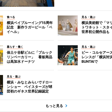
食べる
見る・遊ぶ
横浜ベイブルーイング15周年
横浜美術館で「マ
記念 新作ラガービール「ベ
トワネット・スタ
イヘル」
世界初公開作品も
暮らす・働く
見る・遊ぶ
保土ケ谷駅ビルに「ブルック
ビー・コルセアー
リンベーカリー」 看板商品
レンスが「横浜対
は高加水ドーナツ
BUNTAIで
見る・遊ぶ
横浜・みなとみらいでドロー
ンショー ベイスターズが球
団初のギネス世界記録認定
もっと見る