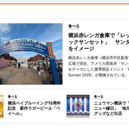
食べる
横浜赤レンガ倉庫で「レ
ックサンセット」 サン
をイメージ
横浜赤レンガ倉庫（横浜市中区新港
広場で現在、アメリカ西海岸「サン
をテーマにした夏季限定イベント「Red
Sunset 2026」が開催されている。
食べる
食べる
横浜ベイブルーイング15周年
ニュウマン横浜で
記念 新作ラガービール「ベ
ニュー縁日」 地
イヘル」
グッズなど出店