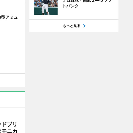
プロ野球・西武２―５ソフ
トバンク
験型アミュ
もっと見る
ッドブリ
タモニカ