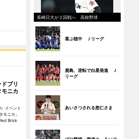
長崎日大が２回戦へ 高校野球
喜ぶ植中 Ｊリーグ
鹿島、逆転で白星発進 Ｊ
リーグ
ッドブリ
タモニカ
あいさつされる悠仁さま
1）イベント
タモニカ」
 Brick