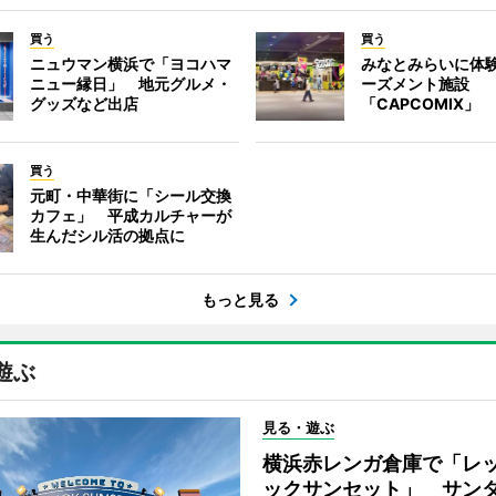
買う
買う
ニュウマン横浜で「ヨコハマ
みなとみらいに体
ニュー縁日」 地元グルメ・
ーズメント施設
グッズなど出店
「CAPCOMIX」
買う
元町・中華街に「シール交換
カフェ」 平成カルチャーが
生んだシル活の拠点に
もっと見る
遊ぶ
見る・遊ぶ
横浜赤レンガ倉庫で「レ
ックサンセット」 サン