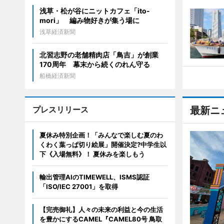
浅草・松が谷にニットカフェ「ito-
mori」 編み物好きが集う場に
浅草経済新聞
北習志野の老舗精肉店「鳥吉」が創業
170周年 幕末から続くのれん守る
船橋経済新聞
プレスリリース
最新ニ
夏休み特別企画！「みんなで楽しむ夏のわ
くわく葉っぱ切り絵展」開催決定?中学生以
下《入場無料》！ 夏休みを楽しもう
輸出管理AIのTIMEWELL、ISMS認証
「ISO/IEC 27001」を取得
【完売御礼】人々の未来の利益と今の生活
を豊かにするCAMEL『CAMEL80号 鳥取