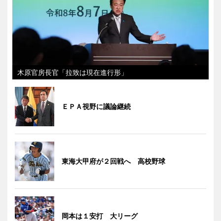
木原官房長官「拉致は現在進行形」
ＥＰＡ視野に議論継続
東海大甲府が２回戦へ 高校野球
岡本は１安打 大リーグ