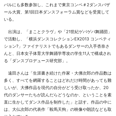
バルにも多数参加し、これまで東京コンペ＃2ダンスバザ
ール大賞、第1回日本ダンスフォーラム賞などを受賞して
いる。
出演は、「まことクラヴ」や「21世紀ゲバゲバ舞踊団」
で活動し、「横浜ダンスコレクションEX2013 コンペティ
ション?」ファイナリストでもあるダンサーの入手杏奈さ
んと、日本女子体育大学舞踊学専攻の学生11人で構成され
る「ダンスプロデュース研究部」。
遠田さんは「生涯書き続けた作家・大佛次郎の作品数は
多く、すべてを網羅することはどれだけ時間があっても難
しいが、大佛作品を現代の自分がどう受け取ったか、20
代のダンサーたちが読んだらどうなのか、ということを素
直に生かしてダンス作品を制作した」と話す。作品の中に
は、大仏次郎の代表作「鞍馬天狗」の映像や朗読なども取