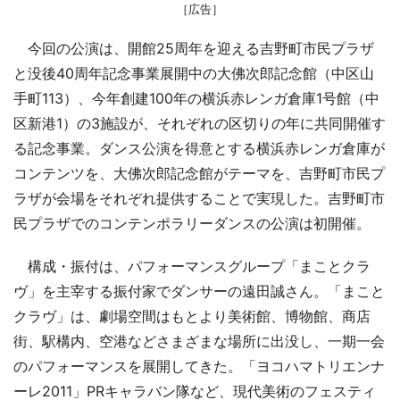
［広告］
今回の公演は、開館25周年を迎える吉野町市民プラザ
と没後40周年記念事業展開中の大佛次郎記念館（中区山
手町113）、今年創建100年の横浜赤レンガ倉庫1号館（中
区新港1）の3施設が、それぞれの区切りの年に共同開催す
る記念事業。ダンス公演を得意とする横浜赤レンガ倉庫が
コンテンツを、大佛次郎記念館がテーマを、吉野町市民プ
ラザが会場をそれぞれ提供することで実現した。吉野町市
民プラザでのコンテンポラリーダンスの公演は初開催。
構成・振付は、パフォーマンスグループ「まことクラ
ヴ」を主宰する振付家でダンサーの遠田誠さん。「まこと
クラヴ」は、劇場空間はもとより美術館、博物館、商店
街、駅構内、空港などさまざまな場所に出没し、一期一会
のパフォーマンスを展開してきた。「ヨコハマトリエンナ
ーレ2011」PRキャラバン隊など、現代美術のフェスティ