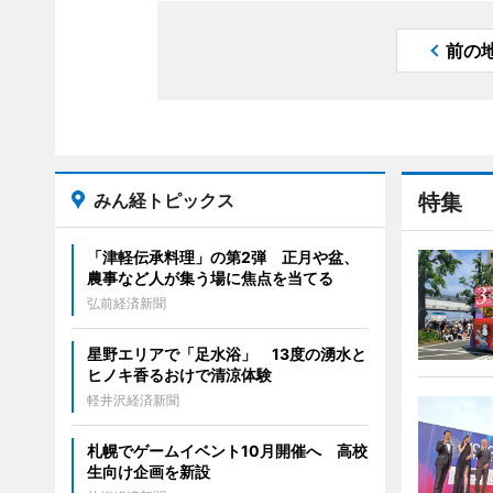
前の
みん経トピックス
特集
「津軽伝承料理」の第2弾 正月や盆、
農事など人が集う場に焦点を当てる
弘前経済新聞
星野エリアで「足水浴」 13度の湧水と
ヒノキ香るおけで清涼体験
軽井沢経済新聞
札幌でゲームイベント10月開催へ 高校
生向け企画を新設