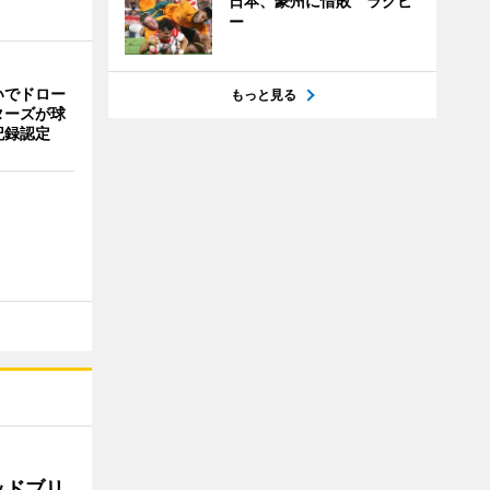
日本、豪州に惜敗 ラグビ
ー
いでドロー
もっと見る
ターズが球
記録認定
ッドブリ