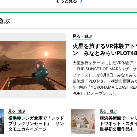
もっと見る
遊ぶ
見る・遊ぶ
火星を旅するVR体験アト
ン みなとみらいPLOT4
火星旅行をテーマにしたVR体験ア
「THE SUNSET OF MARS（ザ
ブマーズ）」が8月8日、みなとみ
業施設「PLOT48」（横浜市西区み
4）内の「YOKOHAMA COAST REA
PORT」にオープンした。
見る・遊ぶ
見る・遊ぶ
横浜赤レンガ倉庫で「レッド
横浜美術館で「マ
ブリックサンセット」 サン
トワネット・スタ
タモニカをイメージ
世界初公開作品も