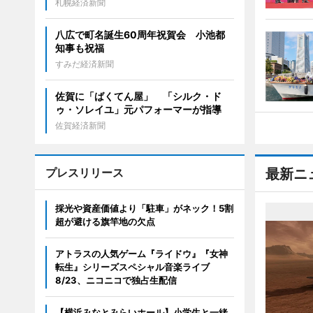
札幌経済新聞
八広で町名誕生60周年祝賀会 小池都
知事も祝福
すみだ経済新聞
佐賀に「ばくてん屋」 「シルク・ド
ゥ・ソレイユ」元パフォーマーが指導
佐賀経済新聞
プレスリリース
最新ニ
採光や資産価値より「駐車」がネック！5割
超が避ける旗竿地の欠点
アトラスの人気ゲーム『ライドウ』『女神
転生』シリーズスペシャル音楽ライブ
8/23、ニコニコで独占生配信
【横浜みなとみらいホール】小学生と一緒