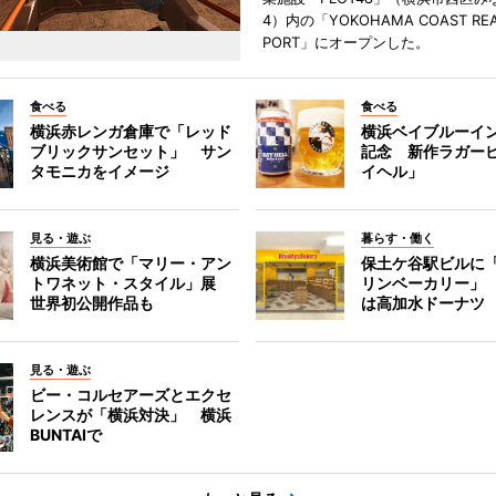
4）内の「YOKOHAMA COAST REA
PORT」にオープンした。
食べる
食べる
横浜赤レンガ倉庫で「レッド
横浜ベイブルーイン
ブリックサンセット」 サン
記念 新作ラガー
タモニカをイメージ
イヘル」
見る・遊ぶ
暮らす・働く
横浜美術館で「マリー・アン
保土ケ谷駅ビルに
トワネット・スタイル」展
リンベーカリー」
世界初公開作品も
は高加水ドーナツ
見る・遊ぶ
ビー・コルセアーズとエクセ
レンスが「横浜対決」 横浜
BUNTAIで