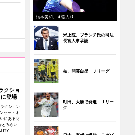
張本美和、４強入り
米上院、ブランチ氏の司法
長官人事承認
柏、開幕白星 Ｊリーグ
ラクショ
8に登場
町田、大勝で発進 Ｊリー
トラクション
グ
・サンセットオ
らいにある商
なとみらい
LITY