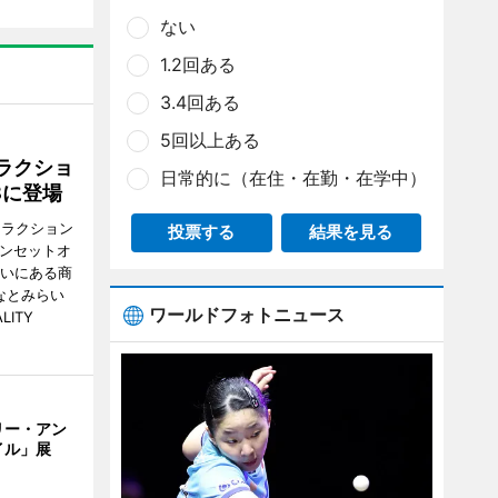
ない
1.2回ある
3.4回ある
5回以上ある
ラクショ
日常的に（在住・在勤・在学中）
8に登場
トラクション
投票する
結果を見る
・サンセットオ
らいにある商
なとみらい
ワールドフォトニュース
LITY
リー・アン
イル」展