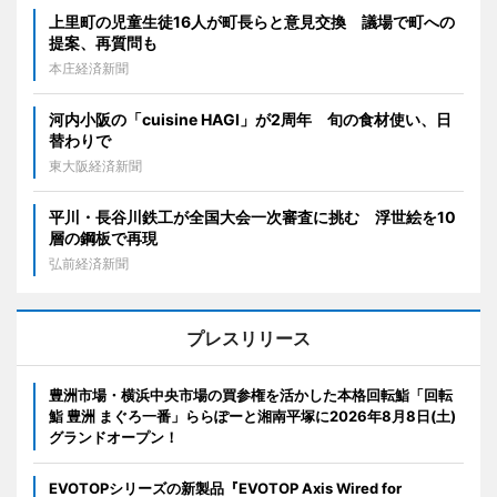
上里町の児童生徒16人が町長らと意見交換 議場で町への
提案、再質問も
本庄経済新聞
河内小阪の「cuisine HAGI」が2周年 旬の食材使い、日
替わりで
東大阪経済新聞
平川・長谷川鉄工が全国大会一次審査に挑む 浮世絵を10
層の鋼板で再現
弘前経済新聞
プレスリリース
豊洲市場・横浜中央市場の買参権を活かした本格回転鮨「回転
鮨 豊洲 まぐろ一番」ららぽーと湘南平塚に2026年8月8日(土)
グランドオープン！
EVOTOPシリーズの新製品『EVOTOP Axis Wired for