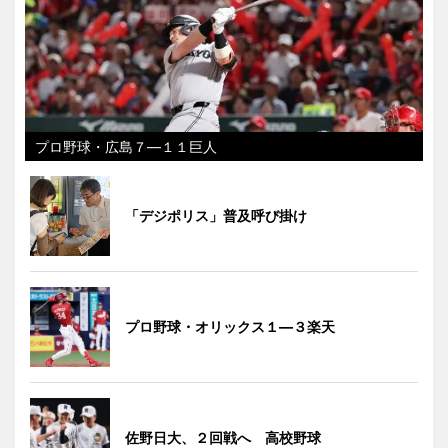
プロ野球・広島７―１１巨人
「デジポリス」普及呼び掛け
プロ野球・オリックス１―３楽天
佐野日大、２回戦へ 高校野球