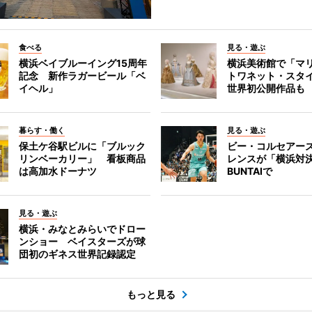
食べる
見る・遊ぶ
横浜ベイブルーイング15周年
横浜美術館で「マ
記念 新作ラガービール「ベ
トワネット・スタ
イヘル」
世界初公開作品も
暮らす・働く
見る・遊ぶ
保土ケ谷駅ビルに「ブルック
ビー・コルセアー
リンベーカリー」 看板商品
レンスが「横浜対
は高加水ドーナツ
BUNTAIで
見る・遊ぶ
横浜・みなとみらいでドロー
ンショー ベイスターズが球
団初のギネス世界記録認定
もっと見る