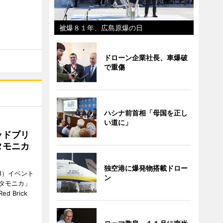
被爆８１年、広島原爆の日
ドローン企業社長、車爆破
で重傷
ハシナ前首相「母国を正し
い道に」
ッドブリ
タモニカ
独空港に爆発物搭載ドロー
1）イベント
ン
タモニカ」
 Brick