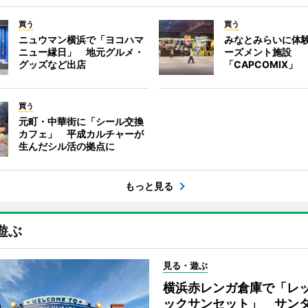
買う
買う
ニュウマン横浜で「ヨコハマ
みなとみらいに体
ニュー縁日」 地元グルメ・
ーズメント施設
グッズなど出店
「CAPCOMIX」
買う
元町・中華街に「シール交換
カフェ」 平成カルチャーが
生んだシル活の拠点に
もっと見る
遊ぶ
見る・遊ぶ
横浜赤レンガ倉庫で「レ
ックサンセット」 サン