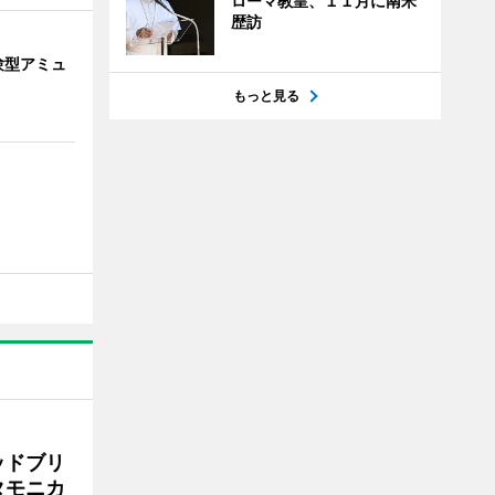
ローマ教皇、１１月に南米
歴訪
験型アミュ
もっと見る
ッドブリ
タモニカ