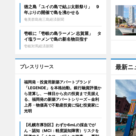
徳之島「ユイの島で結ぶ太鼓祭り」 9
年ぶりの開催で島を沸かせる
奄美群島南三島経済新聞
壱岐に「壱岐の島ラーメン 志賀屋」 タ
イ塩ラーメンで島の新名物目指す
壱岐対馬経済新聞
プレスリリース
最新ニ
福岡発・投資用新築アパートブランド
「LEGENDE」を本格始動。銀行融資評価か
ら逆算し、一棟目から次の投資まで見据え
る、福岡発の新築アパートシリーズ～金利
上昇・物価高で不動産投資に悩む投資家に
光明
【札幌市厚別区】わずか6mLの採血でが
ん・認知（MCI：軽度認知障害）リスクを