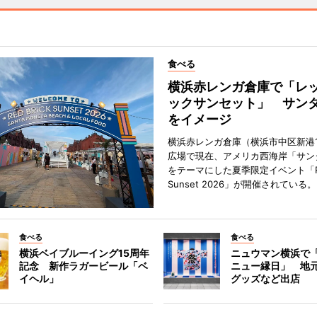
食べる
横浜赤レンガ倉庫で「レ
ックサンセット」 サン
をイメージ
横浜赤レンガ倉庫（横浜市中区新港
広場で現在、アメリカ西海岸「サン
をテーマにした夏季限定イベント「Red
Sunset 2026」が開催されている。
食べる
食べる
横浜ベイブルーイング15周年
ニュウマン横浜で
記念 新作ラガービール「ベ
ニュー縁日」 地
イヘル」
グッズなど出店