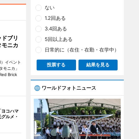
ない
1.2回ある
3.4回ある
ッドブリ
5回以上ある
タモニカ
日常的に（在住・在勤・在学中）
1）イベント
投票する
結果を見る
タモニカ」
 Brick
ワールドフォトニュース
「ヨコハマ
元グルメ・