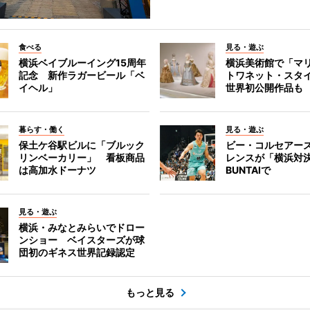
食べる
見る・遊ぶ
横浜ベイブルーイング15周年
横浜美術館で「マ
記念 新作ラガービール「ベ
トワネット・スタ
イヘル」
世界初公開作品も
暮らす・働く
見る・遊ぶ
保土ケ谷駅ビルに「ブルック
ビー・コルセアー
リンベーカリー」 看板商品
レンスが「横浜対
は高加水ドーナツ
BUNTAIで
見る・遊ぶ
横浜・みなとみらいでドロー
ンショー ベイスターズが球
団初のギネス世界記録認定
もっと見る