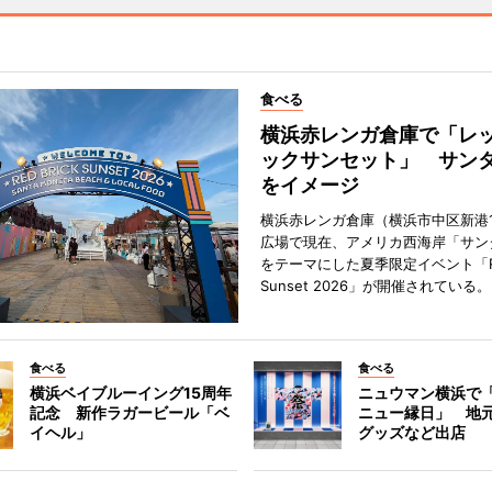
食べる
横浜赤レンガ倉庫で「レ
ックサンセット」 サン
をイメージ
横浜赤レンガ倉庫（横浜市中区新港
広場で現在、アメリカ西海岸「サン
をテーマにした夏季限定イベント「Red
Sunset 2026」が開催されている。
食べる
食べる
横浜ベイブルーイング15周年
ニュウマン横浜で
記念 新作ラガービール「ベ
ニュー縁日」 地
イヘル」
グッズなど出店