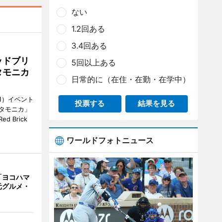
ない
1.2回ある
3.4回ある
ッドブリ
5回以上ある
タモニカ
日常的に（在住・在勤・在学中）
1）イベント
投票する
結果を見る
タモニカ」
 Brick
ワールドフォトニュース
「ヨコハマ
元グルメ・