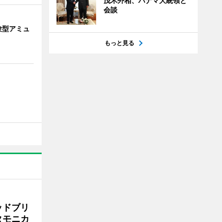
茂木外相、パナマ大統領と
会談
験型アミュ
もっと見る
ッドブリ
タモニカ