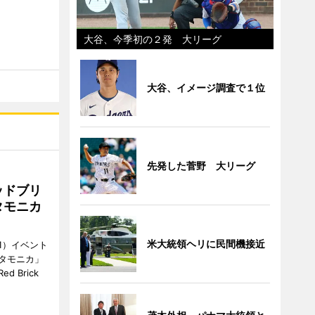
大谷、今季初の２発 大リーグ
大谷、イメージ調査で１位
先発した菅野 大リーグ
ッドブリ
タモニカ
米大統領ヘリに民間機接近
1）イベント
タモニカ」
 Brick