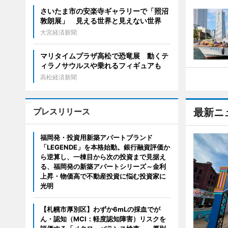
さいたま市の安楽寺ギャラリーで「照沼
敦朗展」 見える世界と見えない世界
大宮経済新聞
マリタイムプラザ高松で恐竜展 動くテ
ィラノサウルスや乗れるフィギュアも
高松経済新聞
プレスリリース
最新ニ
福岡発・投資用新築アパートブランド
「LEGENDE」を本格始動。銀行融資評価か
ら逆算し、一棟目から次の投資まで見据え
る、福岡発の新築アパートシリーズ～金利
上昇・物価高で不動産投資に悩む投資家に
光明
【札幌市厚別区】わずか6mLの採血でが
ん・認知（MCI：軽度認知障害）リスクを