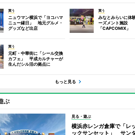
買う
買う
ニュウマン横浜で「ヨコハマ
みなとみらいに体
ニュー縁日」 地元グルメ・
ーズメント施設
グッズなど出店
「CAPCOMIX」
買う
元町・中華街に「シール交換
カフェ」 平成カルチャーが
生んだシル活の拠点に
もっと見る
遊ぶ
見る・遊ぶ
横浜赤レンガ倉庫で「レ
ックサンセット」 サン