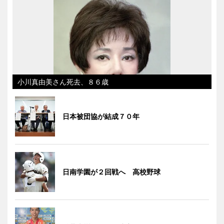
小川真由美さん死去、８６歳
日本被団協が結成７０年
日南学園が２回戦へ 高校野球