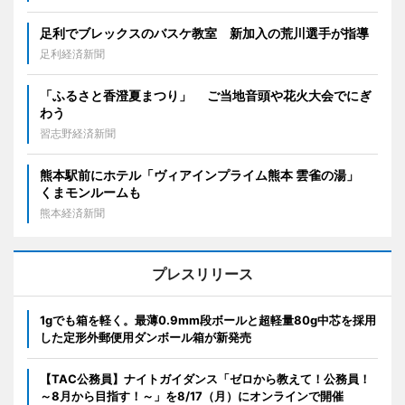
足利でブレックスのバスケ教室 新加入の荒川選手が指導
足利経済新聞
「ふるさと香澄夏まつり」 ご当地音頭や花火大会でにぎ
わう
習志野経済新聞
熊本駅前にホテル「ヴィアインプライム熊本 雲雀の湯」
くまモンルームも
熊本経済新聞
プレスリリース
1gでも箱を軽く。最薄0.9mm段ボールと超軽量80g中芯を採用
した定形外郵便用ダンボール箱が新発売
【TAC公務員】ナイトガイダンス「ゼロから教えて！公務員！
～8月から目指す！～」を8/17（月）にオンラインで開催