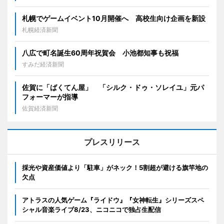
札幌でゲームイベント10月開催へ 高校生向け企画を新設
札幌経済新聞
八広で町名誕生60周年祝賀会 小池都知事も祝福
すみだ経済新聞
佐賀に「ばくてん屋」 「シルク・ドゥ・ソレイユ」元パ
フォーマーが指導
佐賀経済新聞
プレスリリース
採光や資産価値より「駐車」がネック！5割超が避ける旗竿地の
欠点
アトラスの人気ゲーム『ライドウ』『女神転生』シリーズスペ
シャル音楽ライブ8/23、ニコニコで独占生配信