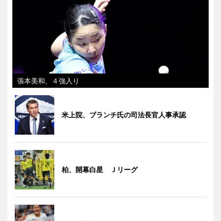
張本美和、４強入り
米上院、ブランチ氏の司法長官人事承認
柏、開幕白星 Ｊリーグ