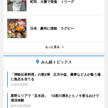
町田、大勝で発進 Ｊリーグ
日本、豪州に惜敗 ラグビー
もっと見る
みん経トピックス
「津軽伝承料理」の第2弾 正月や盆、農事など人が集う場
に焦点を当てる
弘前経済新聞
星野エリアで「足水浴」 13度の湧水とヒノキ香るおけで
清涼体験
軽井沢経済新聞