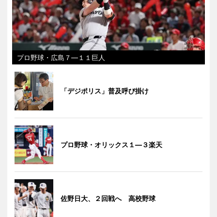
プロ野球・広島７―１１巨人
「デジポリス」普及呼び掛け
プロ野球・オリックス１―３楽天
佐野日大、２回戦へ 高校野球