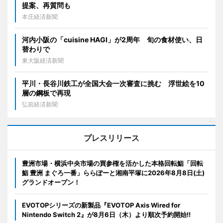
提案、再質問も
本庄経済新聞
河内小阪の「cuisine HAGI」が2周年 旬の食材使い、日
替わりで
東大阪経済新聞
平川・長谷川鉄工が全国大会一次審査に挑む 浮世絵を10
層の鋼板で再現
弘前経済新聞
プレスリリース
豊洲市場・横浜中央市場の買参権を活かした本格回転鮨「回転
鮨 豊洲 まぐろ一番」ららぽーと湘南平塚に2026年8月8日(土)
グランドオープン！
EVOTOPシリーズの新製品『EVOTOP Axis Wired for
Nintendo Switch 2』が8月6日（木）より順次予約開始!!