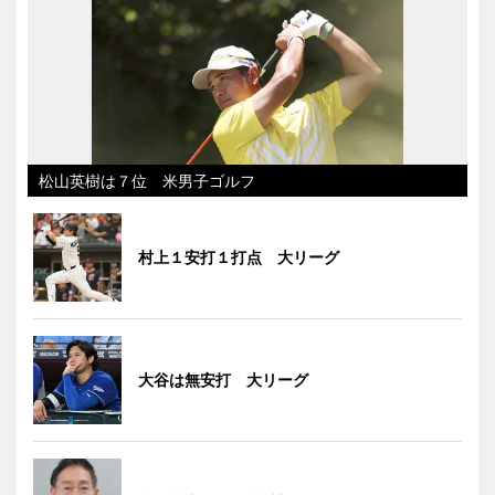
松山英樹は７位 米男子ゴルフ
村上１安打１打点 大リーグ
大谷は無安打 大リーグ