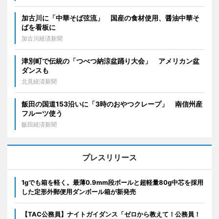
加古川に「中華そば弦流」 国産の食材使用、醤油中華そ
ばを看板に
加古川経済新聞
津別町で伝統の「つべつ納涼盆踊り大会」 アメリカン盆
ダンスも
北見経済新聞
飯田の国道153沿いに「3時のおやつクレープ」 南信州産
フルーツ使う
飯田経済新聞
プレスリリース
1gでも箱を軽く。最薄0.9mm段ボールと超軽量80g中芯を採用
した定形外郵便用ダンボール箱が新発売
【TAC公務員】ナイトガイダンス「ゼロから教えて！公務員！