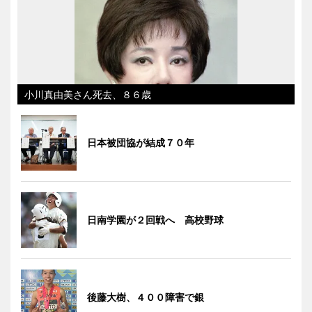
小川真由美さん死去、８６歳
日本被団協が結成７０年
日南学園が２回戦へ 高校野球
後藤大樹、４００障害で銀