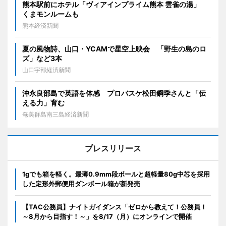
熊本駅前にホテル「ヴィアインプライム熊本 雲雀の湯」
くまモンルームも
熊本経済新聞
夏の風物詩、山口・YCAMで星空上映会 「野生の島のロ
ズ」など3本
山口宇部経済新聞
沖永良部島で英語を体感 プロバスケ松田鋼季さんと「伝
える力」育む
奄美群島南三島経済新聞
プレスリリース
1gでも箱を軽く。最薄0.9mm段ボールと超軽量80g中芯を採用
した定形外郵便用ダンボール箱が新発売
【TAC公務員】ナイトガイダンス「ゼロから教えて！公務員！
～8月から目指す！～」を8/17（月）にオンラインで開催