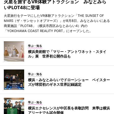
火星を旅するVR体験アトラクション みなとみら
いPLOT48に登場
火星旅行をテーマにしたVR体験アトラクション「THE SUNSET OF
MARS（ザ・サンセットオブマーズ）」が8月8日、みなとみらいにある
商業施設「PLOT48」（横浜市西区みなとみらい4）内の
「YOKOHAMA COAST REALITY PORT」にオープンした。
学ぶ・知る
横浜美術館で「マリー・アントワネット・スタイ
ル」展 世界初公開作品も
学ぶ・知る
横浜・みなとみらいでドローンショー ベイスター
ズが球団初のギネス世界記録認定
学ぶ・知る
横浜エクセレンスが中区長を表敬訪問 来季は横浜
アリーナでも試合開催