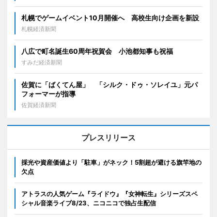
札幌でゲームイベント10月開催へ 高校生向け企画を新設
札幌経済新聞
八広で町名誕生60周年祝賀会 小池都知事も祝福
すみだ経済新聞
佐賀に「ばくてん屋」 「シルク・ドゥ・ソレイユ」元パ
フォーマーが指導
佐賀経済新聞
プレスリリース
採光や資産価値より「駐車」がネック！5割超が避ける旗竿地の
欠点
アトラスの人気ゲーム『ライドウ』『女神転生』シリーズスペ
シャル音楽ライブ8/23、ニコニコで独占生配信