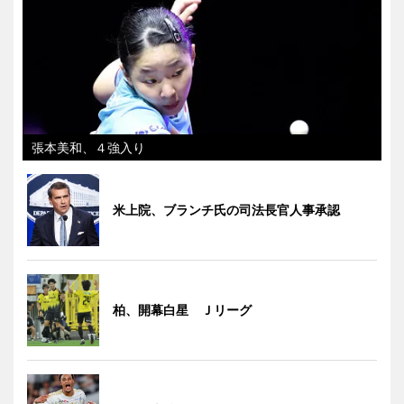
張本美和、４強入り
米上院、ブランチ氏の司法長官人事承認
柏、開幕白星 Ｊリーグ