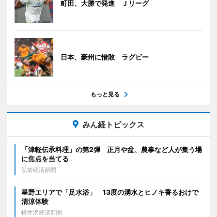
町田、大勝で発進 Ｊリーグ
日本、豪州に惜敗 ラグビー
もっと見る
みん経トピックス
「津軽伝承料理」の第2弾 正月や盆、農事など人が集う場
に焦点を当てる
弘前経済新聞
星野エリアで「足水浴」 13度の湧水とヒノキ香るおけで
清涼体験
軽井沢経済新聞