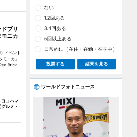
ない
1.2回ある
3.4回ある
ッドブリ
タモニカ
5回以上ある
日常的に（在住・在勤・在学中）
1）イベント
タモニカ」
投票する
結果を見る
 Brick
ワールドフォトニュース
「ヨコハマ
元グルメ・