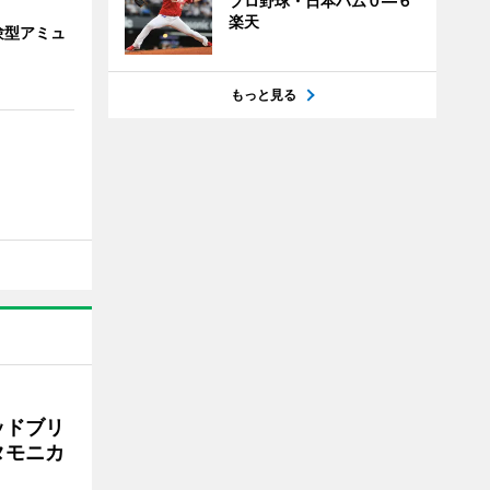
プロ野球・日本ハム０―６
楽天
験型アミュ
もっと見る
ッドブリ
タモニカ