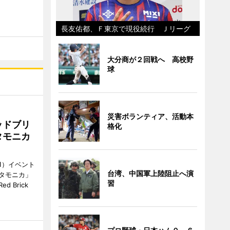
長友佑都、Ｆ東京で現役続行 Ｊリーグ
大分商が２回戦へ 高校野
球
災害ボランティア、活動本
ッドブリ
格化
タモニカ
1）イベント
台湾、中国軍上陸阻止へ演
タモニカ」
習
 Brick