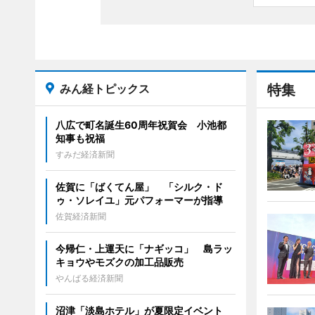
みん経トピックス
特集
八広で町名誕生60周年祝賀会 小池都
知事も祝福
すみだ経済新聞
佐賀に「ばくてん屋」 「シルク・ド
ゥ・ソレイユ」元パフォーマーが指導
佐賀経済新聞
今帰仁・上運天に「ナギッコ」 島ラッ
キョウやモズクの加工品販売
やんばる経済新聞
沼津「淡島ホテル」が夏限定イベント