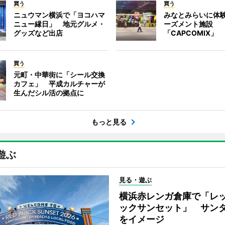
買う
買う
ニュウマン横浜で「ヨコハマ
みなとみらいに体
ニュー縁日」 地元グルメ・
ーズメント施設
グッズなど出店
「CAPCOMIX」
買う
元町・中華街に「シール交換
カフェ」 平成カルチャーが
生んだシル活の拠点に
もっと見る
遊ぶ
見る・遊ぶ
横浜赤レンガ倉庫で「レ
ックサンセット」 サン
をイメージ