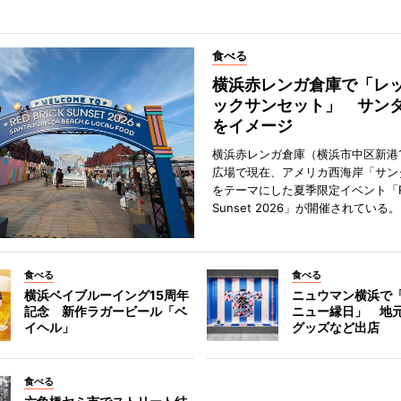
食べる
横浜赤レンガ倉庫で「レ
ックサンセット」 サン
をイメージ
横浜赤レンガ倉庫（横浜市中区新港
広場で現在、アメリカ西海岸「サン
をテーマにした夏季限定イベント「Red
Sunset 2026」が開催されている。
食べる
食べる
横浜ベイブルーイング15周年
ニュウマン横浜で
記念 新作ラガービール「ベ
ニュー縁日」 地
イヘル」
グッズなど出店
食べる