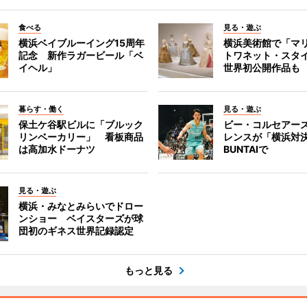
食べる
見る・遊ぶ
横浜ベイブルーイング15周年
横浜美術館で「マ
記念 新作ラガービール「ベ
トワネット・スタ
イヘル」
世界初公開作品も
暮らす・働く
見る・遊ぶ
保土ケ谷駅ビルに「ブルック
ビー・コルセアー
リンベーカリー」 看板商品
レンスが「横浜対
は高加水ドーナツ
BUNTAIで
見る・遊ぶ
横浜・みなとみらいでドロー
ンショー ベイスターズが球
団初のギネス世界記録認定
もっと見る