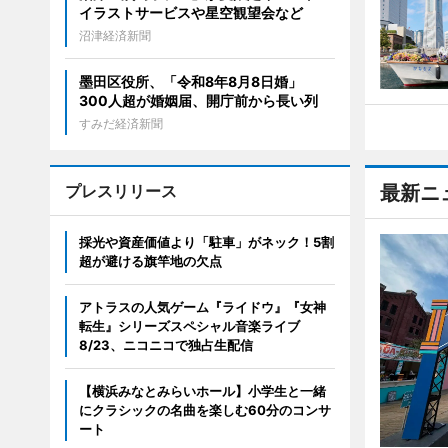
イラストサービスや星空観望会など
沼津経済新聞
墨田区役所、「令和8年8月8日婚」
300人超が婚姻届、開庁前から長い列
すみだ経済新聞
プレスリリース
最新ニ
採光や資産価値より「駐車」がネック！5割
超が避ける旗竿地の欠点
アトラスの人気ゲーム『ライドウ』『女神
転生』シリーズスペシャル音楽ライブ
8/23、ニコニコで独占生配信
【横浜みなとみらいホール】小学生と一緒
にクラシックの名曲を楽しむ60分のコンサ
ート