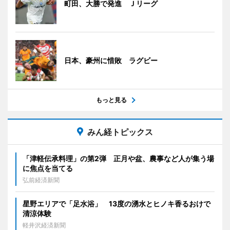
町田、大勝で発進 Ｊリーグ
日本、豪州に惜敗 ラグビー
もっと見る
みん経トピックス
「津軽伝承料理」の第2弾 正月や盆、農事など人が集う場
に焦点を当てる
弘前経済新聞
星野エリアで「足水浴」 13度の湧水とヒノキ香るおけで
清涼体験
軽井沢経済新聞