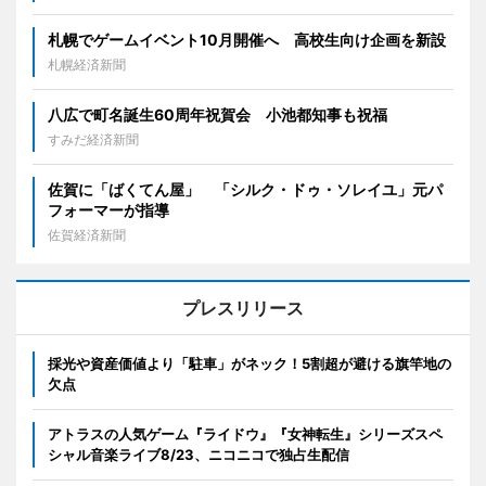
札幌でゲームイベント10月開催へ 高校生向け企画を新設
札幌経済新聞
八広で町名誕生60周年祝賀会 小池都知事も祝福
すみだ経済新聞
佐賀に「ばくてん屋」 「シルク・ドゥ・ソレイユ」元パ
フォーマーが指導
佐賀経済新聞
プレスリリース
採光や資産価値より「駐車」がネック！5割超が避ける旗竿地の
欠点
アトラスの人気ゲーム『ライドウ』『女神転生』シリーズスペ
シャル音楽ライブ8/23、ニコニコで独占生配信