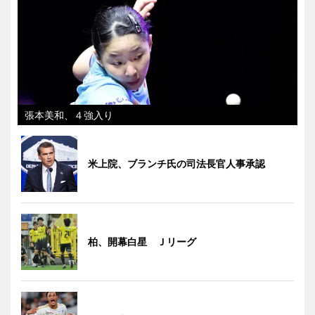
張本美和、４強入り
米上院、ブランチ氏の司法長官人事承認
柏、開幕白星 Ｊリーグ