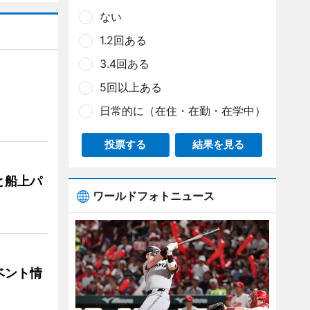
ない
1.2回ある
3.4回ある
5回以上ある
日常的に（在住・在勤・在学中）
投票する
結果を見る
と船上パ
ワールドフォトニュース
ベント情