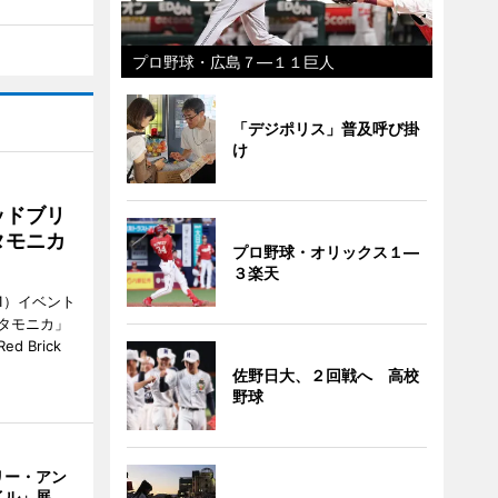
プロ野球・広島７―１１巨人
「デジポリス」普及呼び掛
け
ッドブリ
タモニカ
プロ野球・オリックス１―
３楽天
1）イベント
タモニカ」
 Brick
佐野日大、２回戦へ 高校
野球
リー・アン
イル」展