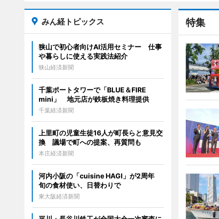
みん経トピックス
特集
狭山で初心者向けAI活用セミナー 仕事
や暮らしに使える実践法紹介
狭山経済新聞
千葉ポートタワーで「BLUE＆FIRE
mini」 地元店が鉄板焼き料理提供
千葉経済新聞
上里町の児童生徒16人が町長らと意見交
換 議場で町への提案、再質問も
本庄経済新聞
河内小阪の「cuisine HAGI」が2周年
旬の食材使い、日替わりで
東大阪経済新聞
平川・長谷川鉄工が全国大会一次審査に