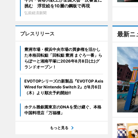
挑む 浮世絵を10層の鋼板で再現
弘前経済新聞
プレスリリース
最新ニ
豊洲市場・横浜中央市場の買参権を活かし
た本格回転鮨「回転鮨 豊洲 まぐろ一番」ら
らぽーと湘南平塚に2026年8月8日(土)グ
ランドオープン！
EVOTOPシリーズの新製品『EVOTOP Axis
Wired for Nintendo Switch 2』が8月6日
（木）より順次予約開始!!
ホテル雅叙園東京のDNAを受け継ぐ、本格
中国料理店「万福樓」
もっと見る