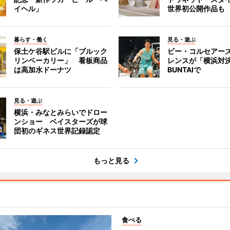
イヘル」
世界初公開作品も
暮らす・働く
見る・遊ぶ
保土ケ谷駅ビルに「ブルック
ビー・コルセアー
リンベーカリー」 看板商品
レンスが「横浜対
は高加水ドーナツ
BUNTAIで
見る・遊ぶ
横浜・みなとみらいでドロー
ンショー ベイスターズが球
団初のギネス世界記録認定
もっと見る
食べる