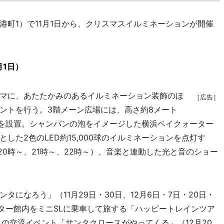
町1）で11月1日から、クリスマスイルミネーションが開催
月1日）
マに、あたたかみのあるイルミネーション装飾のほ
［広告］
ントを行う。3階メーン広場には、高さ約8メート
リー」を設置。シャンパンの泡をイメージした横浜ベイクォーター
した2色のLED約15,000球のイルミネーションを点灯す
20時～、21時～、22時～）、音楽と連動した光と音のショー
になろう」（11月29日・30日、12月6日・7日・20日・
ーター館内をミニSLに乗車して旅する「ハッピートレインツア
との交流イベント「サンタクロースがやってくる」（12月20