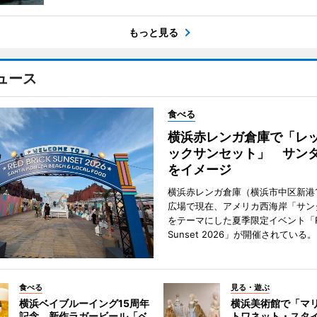
もっと見る
ュース
食べる
横浜赤レンガ倉庫で「レ
ックサンセット」 サン
をイメージ
横浜赤レンガ倉庫（横浜市中区新港
広場で現在、アメリカ西海岸「サン
をテーマにした夏季限定イベント「Red
Sunset 2026」が開催されている。
食べる
見る・遊ぶ
横浜ベイブルーイング15周年
横浜美術館で「マ
記念 新作ラガービール「ベ
トワネット・スタ