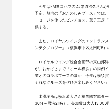
今年はFMヨコハマのDJ栗原治久さんが
予定。船内の「おたのしみブース」では、
ーセージを使ったピンチョス、菓子工房「
供する。
また、ロイヤルウイングのエントランスで
ンテクノロジー」（横浜市中区太田町5）
ロイヤルウイング総合企画部の東山邦洋
が、おかげさまで『オール横浜』の恒例イ
業とのコラボブースのほか、今年は横須賀
ゃれなクルーズをぜひお楽しみください」
出港場所は横浜港大さん橋国際客船ターミナ
30分～帰港21時）。参加費は大人13,00