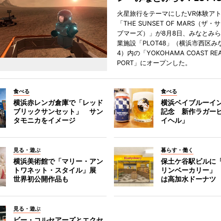
火星旅行をテーマにしたVR体験ア
「THE SUNSET OF MARS（ザ
ブマーズ）」が8月8日、みなとみ
業施設「PLOT48」（横浜市西区み
4）内の「YOKOHAMA COAST REA
PORT」にオープンした。
食べる
食べる
横浜赤レンガ倉庫で「レッド
横浜ベイブルーイン
ブリックサンセット」 サン
記念 新作ラガー
タモニカをイメージ
イヘル」
見る・遊ぶ
暮らす・働く
横浜美術館で「マリー・アン
保土ケ谷駅ビルに
トワネット・スタイル」展
リンベーカリー」
世界初公開作品も
は高加水ドーナツ
見る・遊ぶ
ビー・コルセアーズとエクセ