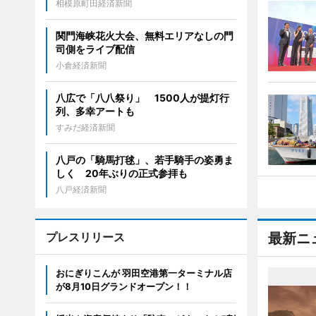
相模原町田経済新聞
関門海峡花火大会、無料エリアなしの門
司側をライブ配信
小倉経済新聞
八広で「八八祭り」 1500人が提灯行
列、多幸アートも
すみだ経済新聞
八戸の「騎馬打毬」、若手騎手の姿勇ま
しく 20年ぶりの正式参拝も
八戸経済新聞
プレスリリース
最新ニ
おにぎりこんが 羽田空港第一ターミナル店
が8月10日グランドオープン！！