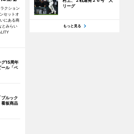
村上、２戦連発２６号 大
リーグ
トラクション
・サンセットオ
らいにある商
なとみらい
もっと見る
LITY
グ15周年
ビール「ベ
「ブルック
 看板商品