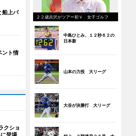
と船上パ
２２歳吉沢がツアー初Ｖ 女子ゴルフ
中島ひとみ、１２秒６２の
日本新
ベント情
山本の力投 大リーグ
大谷が決勝打 大リーグ
ラクショ
8に登場