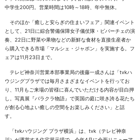
中学生200円。営業時間は10時～18時、年中無休。
そのほか「癒しと安らぎの住まいフェア」関連イベント
として、21日に綜合警備保障女子儀仗隊・ビバーチェの演
奏、22日に野菜や果物などの新鮮な食材を直接生産者か
ら購入できる市場「マルシェ・ジャポン」を実施する。フ
ェアは11月23日まで。
テレビ神奈川営業本部事業局の後藤一成さんは「tvkハ
ウジングプラザでは毎月さまざまなイベントを行ってお
り、11月もご来場の皆様に喜んでいただける内容が目白押
し。写真展『バラクラ物語』で英国の庭に咲き誇る花たち
が創る心地よい癒しの空間をお楽しみください」と話
す。
「tvkハウジング プラザ横浜」は、tvk（テレビ神奈
川）が運営する住宅展示場で、今年4月に全面リニューア