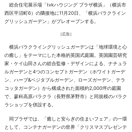
総合住宅展示場「tvkハウジング プラザ横浜」（横浜市
西区平沼町6）の隣接地に11月20日、「横浜バラクライン
グリッシュガーデン」がプレオープンする。
［広告］
横浜バラクライングリッシュガーデンは「地球環境と心
の癒し」をテーマにした本格的英国式庭園。英国園芸研究
家・ケイ山田さんの総合監修・デザインによる、ナチュラ
ルガーデンと4つのコンセプトガーデン（ホワイトガーデ
ン、ハーブ&ベジタブルガーデン、ローズガーデン、テラ
コッタガーデン）から構成された面積約2,000坪の庭園
で、蓼科高原バラクラ（長野県茅野市）と同規模のバラク
ラショップを併設する。
同プラザでは、「癒しと安らぎの住まいフェア」の一環
として、コンテナガーデンの世界「クリスマスプレゼンテ