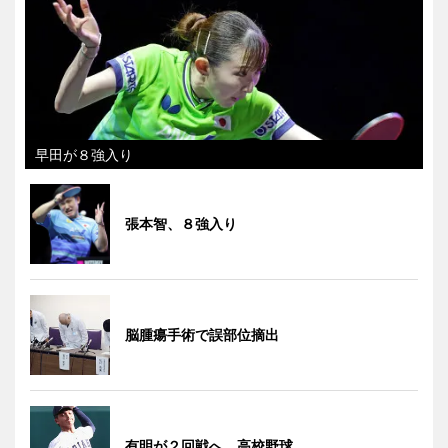
早田が８強入り
張本智、８強入り
脳腫瘍手術で誤部位摘出
有明が２回戦へ 高校野球