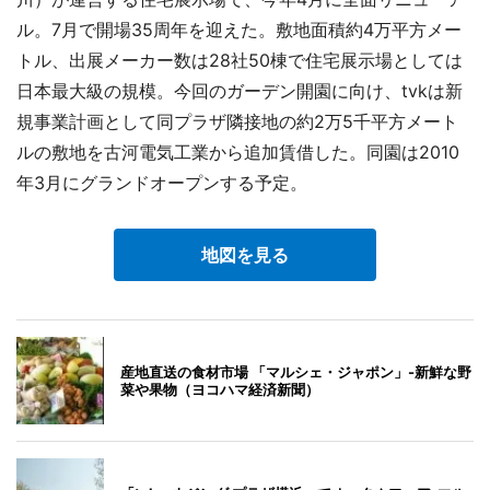
ル。7月で開場35周年を迎えた。敷地面積約4万平方メー
トル、出展メーカー数は28社50棟で住宅展示場としては
日本最大級の規模。今回のガーデン開園に向け、tvkは新
規事業計画として同プラザ隣接地の約2万5千平方メート
ルの敷地を古河電気工業から追加賃借した。同園は2010
年3月にグランドオープンする予定。
地図を見る
産地直送の食材市場 「マルシェ・ジャポン」-新鮮な野
菜や果物（ヨコハマ経済新聞）