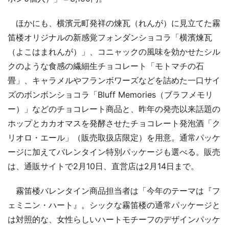
ほかにも、横濱元町発祥の煉瓦（れんが）に見立てた霧
笛楼オリジナルの新感覚フォンダンショコラ「横濱煉瓦
（よこはまれんが）」、コニャックの風味を効かせたシル
クのような食感の繊細生チョコレート「モトマチの石
畳」、キャラメルやフランボワーズなどを詰めた一口サイ
ズのボンボンショコラ「Bluff Memories（ブラフメモリ
ー）」などのチョコレート商品と、昨年の発売以来話題の
ホップとカカオマスを発酵させたチョコレート発泡酒「ク
リオロ・エール」（販売取扱店限定）を用意。通常パッケ
ージに加えてバレンタイン特別パッケージも選べる。販売
は、通販サイトで2月10日、直営店は2月14日まで。
霧笛楼バレンタイン商品担当者は「今年のテーマは『フ
ェミニン・ハート』。シックな霧笛楼の通常パッケージと
は対照的な、女性らしいハートモチーフのデザインパッケ