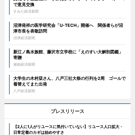
で意見交換
すみだ経済新聞
沼津発祥の医学研究会「U-TECH」開催へ 関係者らが沼
津市長を表敬訪問
沼津経済新聞
新江ノ島水族館、藤沢市立学校に「えのすい大解剖図鑑」
寄贈
湘南経済新聞
大学生の木村栞さん、八戸三社大祭の行列を2周 ゴールで
着替えてまた出発
八戸経済新聞
プレスリリース
【2人に1人がリユースに気付いていない】リユース人口拡大・
日常定着のカギは始めやすさ