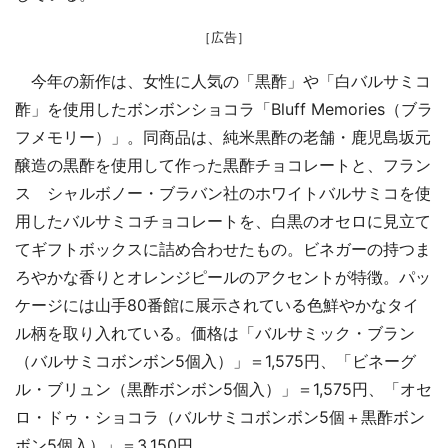
［広告］
今年の新作は、女性に人気の「黒酢」や「白バルサミコ
酢」を使用したボンボンショコラ「Bluff Memories（ブラ
フメモリー）」。同商品は、純米黒酢の老舗・鹿児島坂元
醸造の黒酢を使用して作った黒酢チョコレートと、フラン
ス シャルボノー・ブラバン社のホワイトバルサミコを使
用したバルサミコチョコレートを、白黒のオセロに見立て
てギフトボックスに詰め合わせたもの。ビネガーの持つま
ろやかな香りとオレンジピールのアクセントが特徴。パッ
ケージには山手80番館に展示されている色鮮やかなタイ
ル柄を取り入れている。価格は「バルサミック・ブラン
（バルサミコボンボン5個入）」＝1,575円、「ビネーグ
ル・ブリュン（黒酢ボンボン5個入）」＝1,575円、「オセ
ロ・ドゥ・ショコラ（バルサミコボンボン5個＋黒酢ボン
ボン5個入）」＝3,150円。