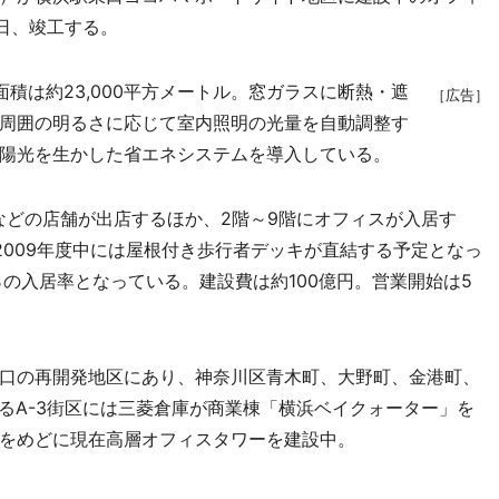
日、竣工する。
は約23,000平方メートル。窓ガラスに断熱・遮
［広告］
周囲の明るさに応じて室内照明の光量を自動調整す
陽光を生かした省エネシステムを導入している。
どの店舗が出店するほか、2階～9階にオフィスが入居す
2009年度中には屋根付き歩行者デッキが直結する予定となっ
の入居率となっている。建設費は約100億円。営業開始は5
口の再開発地区にあり、神奈川区青木町、大野町、金港町、
するA-3街区には三菱倉庫が商業棟「横浜ベイクォーター」を
竣工をめどに現在高層オフィスタワーを建設中。