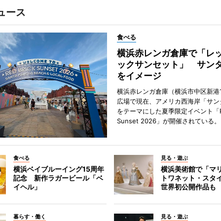
ュース
食べる
横浜赤レンガ倉庫で「レ
ックサンセット」 サン
をイメージ
横浜赤レンガ倉庫（横浜市中区新港
広場で現在、アメリカ西海岸「サン
をテーマにした夏季限定イベント「Red
Sunset 2026」が開催されている。
食べる
見る・遊ぶ
横浜ベイブルーイング15周年
横浜美術館で「マ
記念 新作ラガービール「ベ
トワネット・スタ
イヘル」
世界初公開作品も
暮らす・働く
見る・遊ぶ