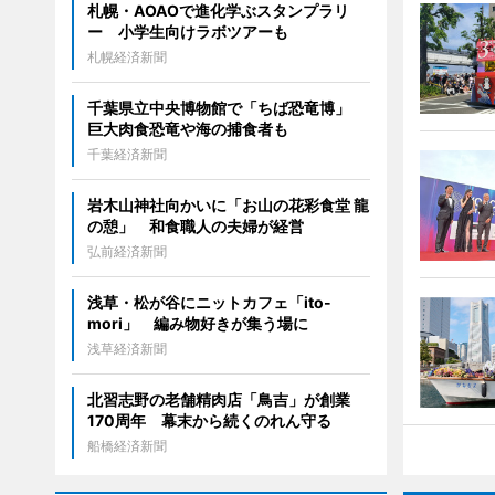
札幌・AOAOで進化学ぶスタンプラリ
ー 小学生向けラボツアーも
札幌経済新聞
千葉県立中央博物館で「ちば恐竜博」
巨大肉食恐竜や海の捕食者も
千葉経済新聞
岩木山神社向かいに「お山の花彩食堂 龍
の憩」 和食職人の夫婦が経営
弘前経済新聞
浅草・松が谷にニットカフェ「ito-
mori」 編み物好きが集う場に
浅草経済新聞
北習志野の老舗精肉店「鳥吉」が創業
170周年 幕末から続くのれん守る
船橋経済新聞