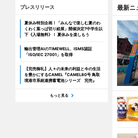
プレスリリース
最新ニ
夏休み特別企画！「みんなで楽しむ夏のわ
くわく葉っぱ切り絵展」開催決定?中学生以
下《入場無料》！ 夏休みを楽しもう
輸出管理AIのTIMEWELL、ISMS認証
「ISO/IEC 27001」を取得
【完売御礼】人々の未来の利益と今の生活
を豊かにするCAMEL『CAMEL80号 鳥取
境港市系統連携蓄電池シリーズ 完売』
もっと見る