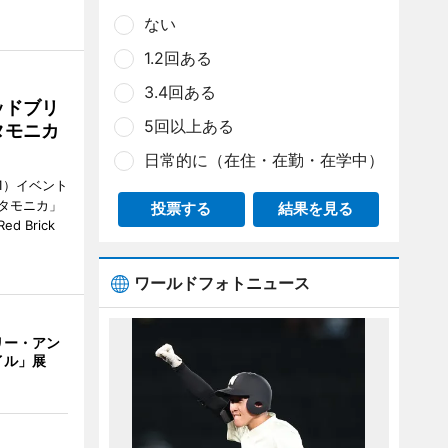
ない
1.2回ある
3.4回ある
ッドブリ
5回以上ある
タモニカ
日常的に（在住・在勤・在学中）
1）イベント
タモニカ」
投票する
結果を見る
 Brick
ワールドフォトニュース
リー・アン
イル」展