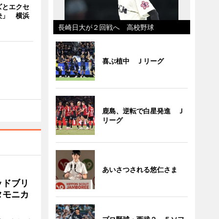
ズとエクセ
決」 横浜
長崎日大が２回戦へ 高校野球
喜ぶ植中 Ｊリーグ
鹿島、逆転で白星発進 Ｊ
リーグ
あいさつされる悠仁さま
ッドブリ
タモニカ