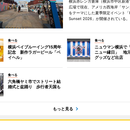
横浜赤レンガ倉庫（横浜市中区新港
広場で現在、アメリカ西海岸「サン
をテーマにした夏季限定イベント「Red
Sunset 2026」が開催されている。
食べる
食べる
横浜ベイブルーイング15周年
ニュウマン横浜で
記念 新作ラガービール「ベ
ニュー縁日」 地
イヘル」
グッズなど出店
食べる
六角橋ヤミ市でストリート結
婚式と盆踊り 歩行者天国も
もっと見る