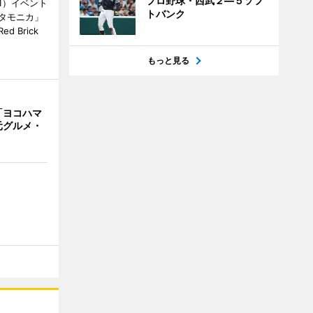
プロ野球・西武２―５ソフ
1）イベント
トバンク
タモニカ」
 Brick
もっと見る
「ヨコハマ
元グルメ・