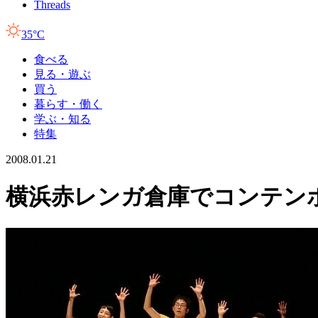
Threads
35°C
食べる
見る・遊ぶ
買う
暮らす・働く
学ぶ・知る
特集
2008.01.21
横浜赤レンガ倉庫でコンテン