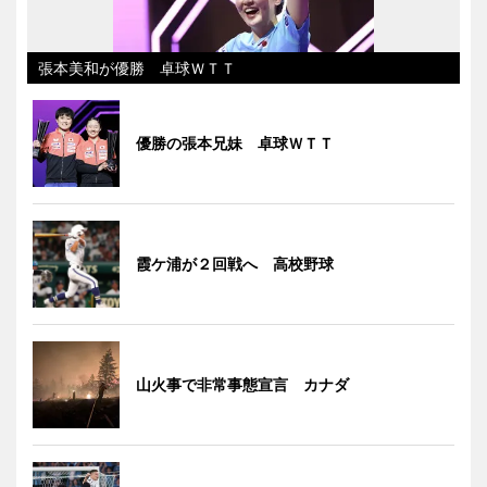
張本美和が優勝 卓球ＷＴＴ
優勝の張本兄妹 卓球ＷＴＴ
霞ケ浦が２回戦へ 高校野球
山火事で非常事態宣言 カナダ