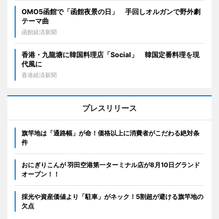
OMO5函館で「函館夜景の日」 手回しオルガンで野外劇
テーマ曲
函館経済新聞
香港・九龍塘に韓国料理店「Social」 韓国定番料理を現
代風に
香港経済新聞
プレスリリース
旗竿地は「通路幅」が命！価格以上に消費者がこだわる絶対条
件
おにぎりこんが 羽田空港第一ターミナル店が8月10日グランド
オープン！！
採光や資産価値より「駐車」がネック！5割超が避ける旗竿地の
欠点