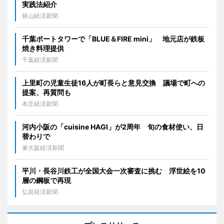
実践法紹介
狭山経済新聞
千葉ポートタワーで「BLUE＆FIRE mini」 地元店が鉄板
焼き料理提供
千葉経済新聞
上里町の児童生徒16人が町長らと意見交換 議場で町への
提案、再質問も
本庄経済新聞
河内小阪の「cuisine HAGI」が2周年 旬の食材使い、日
替わりで
東大阪経済新聞
平川・長谷川鉄工が全国大会一次審査に挑む 浮世絵を10
層の鋼板で再現
弘前経済新聞