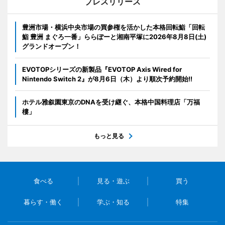
プレスリリース
豊洲市場・横浜中央市場の買参権を活かした本格回転鮨「回転
鮨 豊洲 まぐろ一番」ららぽーと湘南平塚に2026年8月8日(土)
グランドオープン！
EVOTOPシリーズの新製品『EVOTOP Axis Wired for
Nintendo Switch 2』が8月6日（木）より順次予約開始!!
ホテル雅叙園東京のDNAを受け継ぐ、本格中国料理店「万福
樓」
もっと見る
食べる
見る・遊ぶ
買う
暮らす・働く
学ぶ・知る
特集