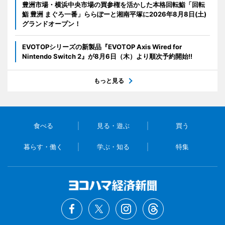
豊洲市場・横浜中央市場の買参権を活かした本格回転鮨「回転
鮨 豊洲 まぐろ一番」ららぽーと湘南平塚に2026年8月8日(土)
グランドオープン！
EVOTOPシリーズの新製品『EVOTOP Axis Wired for
Nintendo Switch 2』が8月6日（木）より順次予約開始!!
もっと見る
食べる
見る・遊ぶ
買う
暮らす・働く
学ぶ・知る
特集