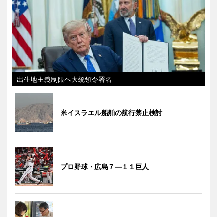
出生地主義制限へ大統領令署名
米イスラエル船舶の航行禁止検討
プロ野球・広島７―１１巨人