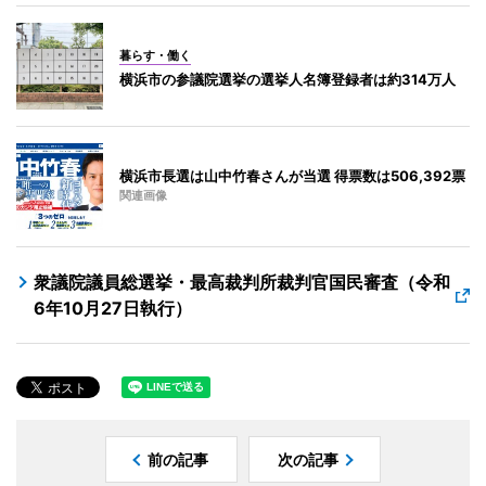
暮らす・働く
横浜市の参議院選挙の選挙人名簿登録者は約314万人
横浜市長選は山中竹春さんが当選 得票数は506,392票
関連画像
衆議院議員総選挙・最高裁判所裁判官国民審査（令和
6年10月27日執行）
前の記事
次の記事