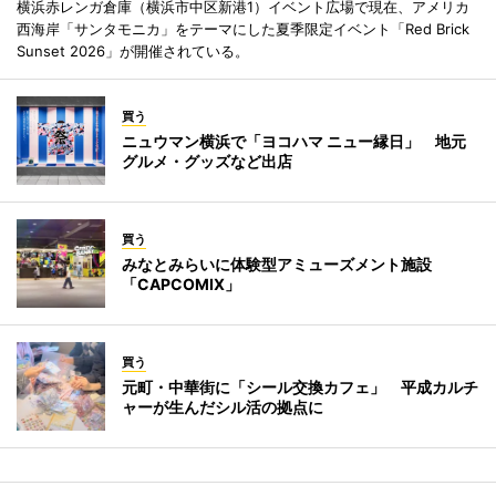
横浜赤レンガ倉庫（横浜市中区新港1）イベント広場で現在、アメリカ
西海岸「サンタモニカ」をテーマにした夏季限定イベント「Red Brick
Sunset 2026」が開催されている。
買う
ニュウマン横浜で「ヨコハマ ニュー縁日」 地元
グルメ・グッズなど出店
買う
みなとみらいに体験型アミューズメント施設
「CAPCOMIX」
買う
元町・中華街に「シール交換カフェ」 平成カルチ
ャーが生んだシル活の拠点に