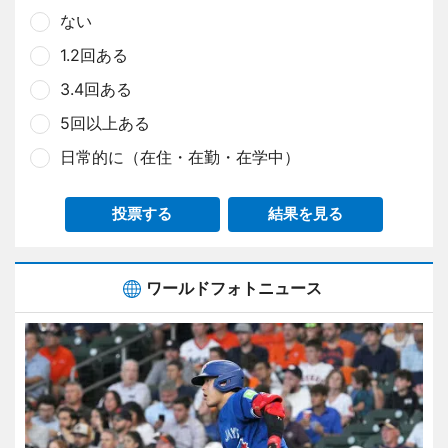
ない
1.2回ある
3.4回ある
5回以上ある
日常的に（在住・在勤・在学中）
投票する
結果を見る
ワールドフォトニュース