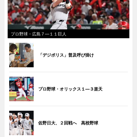
プロ野球・広島７―１１巨人
「デジポリス」普及呼び掛け
プロ野球・オリックス１―３楽天
佐野日大、２回戦へ 高校野球