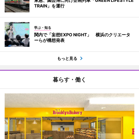
東急、園芸博に向け企画列車「GREEN LIFESTYLE
TRAIN」を運行
学ぶ・知る
関内で「妄想EXPO NIGHT」 横浜のクリエータ
ーらが構想発表
もっと見る
暮らす・働く