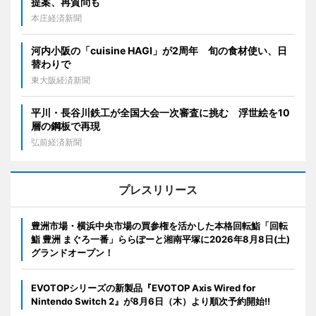
提案、再質問も
本庄経済新聞
河内小阪の「cuisine HAGI」が2周年 旬の食材使い、日
替わりで
東大阪経済新聞
平川・長谷川鉄工が全国大会一次審査に挑む 浮世絵を10
層の鋼板で再現
弘前経済新聞
プレスリリース
豊洲市場・横浜中央市場の買参権を活かした本格回転鮨「回転
鮨 豊洲 まぐろ一番」ららぽーと湘南平塚に2026年8月8日(土)
グランドオープン！
EVOTOPシリーズの新製品『EVOTOP Axis Wired for
Nintendo Switch 2』が8月6日（木）より順次予約開始!!