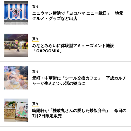
買う
ニュウマン横浜で「ヨコハマ ニュー縁日」 地元
グルメ・グッズなど出店
買う
みなとみらいに体験型アミューズメント施設
「CAPCOMIX」
買う
元町・中華街に「シール交換カフェ」 平成カルチ
ャーが生んだシル活の拠点に
買う
崎陽軒が「桂歌丸さんの愛した炒飯弁当」 命日の
7月2日限定販売