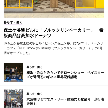
暮らす・働く
保土ケ谷駅ビルに「ブルックリンベーカリー」 看
板商品は高加水ドーナツ
JR保土ケ谷駅直結の駅ビル「ビーンズ保土ケ谷」に7月21日、ベーカリ
ーカフェ「N.Y. Brooklyn Bakery（ブルックリンベーカリー）」の1号
店がオープンした。
暮らす・働く
横浜・みなとみらいでドローンショー ベイスター
ズが球団初のギネス世界記録認定
暮らす・働く
六角橋ヤミ市でストリート結婚式と盆踊り 歩行者
天国も