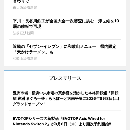
替わりで
東大阪経済新聞
平川・長谷川鉄工が全国大会一次審査に挑む 浮世絵を10
層の鉄板で再現
弘前経済新聞
近畿の「セブン-イレブン」に和歌山メニュー 県内限定
「天かけラーメン」も
和歌山経済新聞
プレスリリース
豊洲市場・横浜中央市場の買参権を活かした本格回転鮨「回転
鮨 豊洲 まぐろ一番」ららぽーと湘南平塚に2026年8月8日(土)
グランドオープン！
EVOTOPシリーズの新製品『EVOTOP Axis Wired for
Nintendo Switch 2』が8月6日（木）より順次予約開始!!