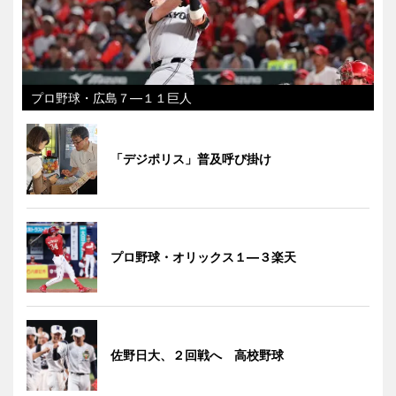
プロ野球・広島７―１１巨人
「デジポリス」普及呼び掛け
プロ野球・オリックス１―３楽天
佐野日大、２回戦へ 高校野球