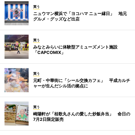
買う
ニュウマン横浜で「ヨコハマ ニュー縁日」 地元
グルメ・グッズなど出店
買う
みなとみらいに体験型アミューズメント施設
「CAPCOMIX」
買う
元町・中華街に「シール交換カフェ」 平成カルチ
ャーが生んだシル活の拠点に
買う
崎陽軒が「桂歌丸さんの愛した炒飯弁当」 命日の
7月2日限定販売