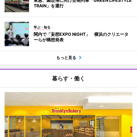
東急、園芸博に向け企画列車「GREEN LIFESTYLE
TRAIN」を運行
学ぶ・知る
関内で「妄想EXPO NIGHT」 横浜のクリエータ
ーらが構想発表
もっと見る
暮らす・働く