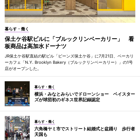
暮らす・働く
保土ケ谷駅ビルに「ブルックリンベーカリー」 看
板商品は高加水ドーナツ
JR保土ケ谷駅直結の駅ビル「ビーンズ保土ケ谷」に7月21日、ベーカリ
ーカフェ「N.Y. Brooklyn Bakery（ブルックリンベーカリー）」の1号
店がオープンした。
暮らす・働く
横浜・みなとみらいでドローンショー ベイスター
ズが球団初のギネス世界記録認定
暮らす・働く
六角橋ヤミ市でストリート結婚式と盆踊り 歩行者
天国も