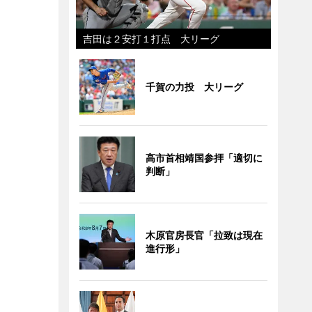
吉田は２安打１打点 大リーグ
千賀の力投 大リーグ
高市首相靖国参拝「適切に
判断」
木原官房長官「拉致は現在
進行形」