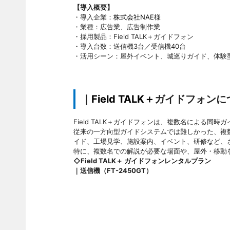
【導入概要】
・導入企業：
株式会社NAE
様
・業種：広告業、広告制作業
・採用製品：Field TALK＋ガイドフォン
・導入台数：送信機3台／受信機40台
・活用シーン：屋外イベント、城巡りガイド、体験
｜
Field TALK＋
ガイドフォンに
Field TALK＋ガイドフォンは、複数名による同
従来の一方向型ガイドシステムでは難しかった、複
イド、工場見学、施設案内、イベント、研修など、
特に、複数名での解説が必要な場面や、屋外・移動
◇Field TALK＋ ガイドフォンレンタルプラン
｜送信機（FT-2450GT）