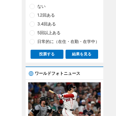
ない
1.2回ある
3.4回ある
5回以上ある
日常的に（在住・在勤・在学中）
投票する
結果を見る
ワールドフォトニュース