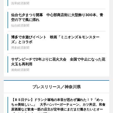
浅草経済新聞
仙台七夕まつり開幕 中心部商店街に大型飾り300本、青
空の下で風に揺れ
仙台経済新聞
博多で水遊びイベント 映画「ミニオンズ＆モンスター
ズ」とコラボ
博多経済新聞
サザンビーチで2年ぶりに花火大会 全国で中止になった花
火玉も再利用
湘南経済新聞
プレスリリース／神奈川県
【ＢＳ日テレ】ドランク塚地の本音が思わず漏れた！？「めっ
ちゃ美味しい…」 大手ハンバーガーチェーン、カツ丼店、和食
居酒屋など飲食一筋の店主が定年後にまだまだ働きたいとオー