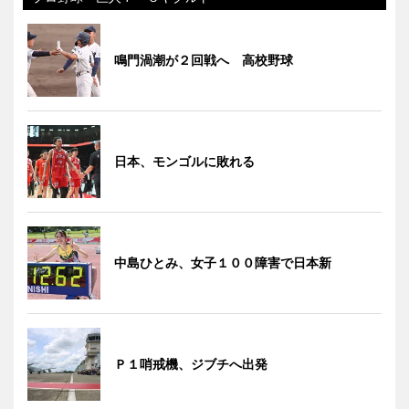
鳴門渦潮が２回戦へ 高校野球
日本、モンゴルに敗れる
中島ひとみ、女子１００障害で日本新
Ｐ１哨戒機、ジブチへ出発