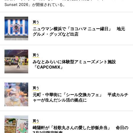
Sunset 2026」が開催されている。
買う
ニュウマン横浜で「ヨコハマ ニュー縁日」 地元
グルメ・グッズなど出店
買う
みなとみらいに体験型アミューズメント施設
「CAPCOMIX」
買う
元町・中華街に「シール交換カフェ」 平成カルチ
ャーが生んだシル活の拠点に
買う
崎陽軒が「桂歌丸さんの愛した炒飯弁当」 命日の
7月2日限定販売