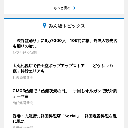
もっと見る
みん経トピックス
「渋谷盆踊り」に6万7000人 109前に櫓、外国人観光客
も踊りの輪に
シブヤ経済新聞
大丸札幌店で任天堂ポップアップストア 「どうぶつの
森」特設エリアも
札幌経済新聞
OMO5函館で「函館夜景の日」 手回しオルガンで野外劇
テーマ曲
函館経済新聞
香港・九龍塘に韓国料理店「Social」 韓国定番料理を現
代風に
香港経済新聞