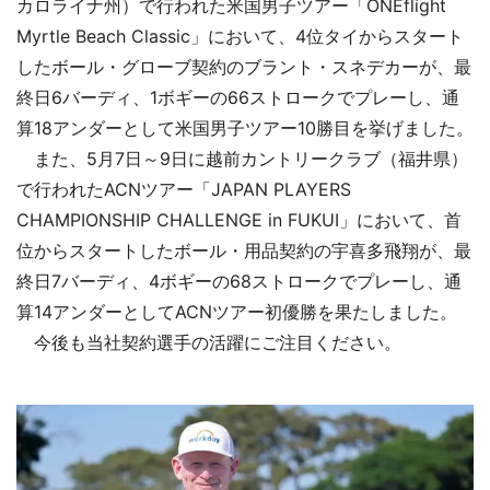
カロライナ州）で行われた米国男子ツアー「ONEflight
Myrtle Beach Classic」において、4位タイからスタート
したボール・グローブ契約のブラント・スネデカーが、最
終日6バーディ、1ボギーの66ストロークでプレーし、通
算18アンダーとして米国男子ツアー10勝目を挙げました。
また、5月7日～9日に越前カントリークラブ（福井県）
で行われたACNツアー「JAPAN PLAYERS
CHAMPIONSHIP CHALLENGE in FUKUI」において、首
位からスタートしたボール・用品契約の宇喜多飛翔が、最
終日7バーディ、4ボギーの68ストロークでプレーし、通
算14アンダーとしてACNツアー初優勝を果たしました。
今後も当社契約選手の活躍にご注目ください。