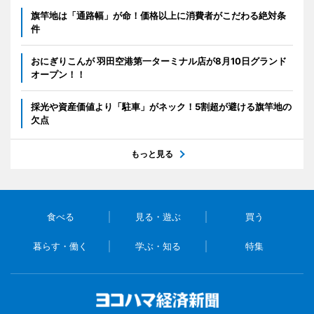
旗竿地は「通路幅」が命！価格以上に消費者がこだわる絶対条
件
おにぎりこんが 羽田空港第一ターミナル店が8月10日グランド
オープン！！
採光や資産価値より「駐車」がネック！5割超が避ける旗竿地の
欠点
もっと見る
食べる
見る・遊ぶ
買う
暮らす・働く
学ぶ・知る
特集