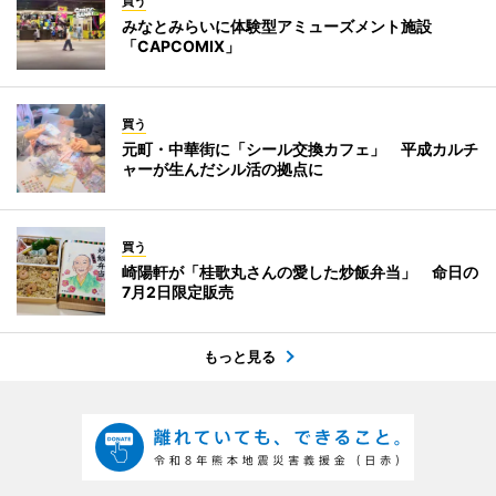
買う
みなとみらいに体験型アミューズメント施設
「CAPCOMIX」
買う
元町・中華街に「シール交換カフェ」 平成カルチ
ャーが生んだシル活の拠点に
買う
崎陽軒が「桂歌丸さんの愛した炒飯弁当」 命日の
7月2日限定販売
もっと見る