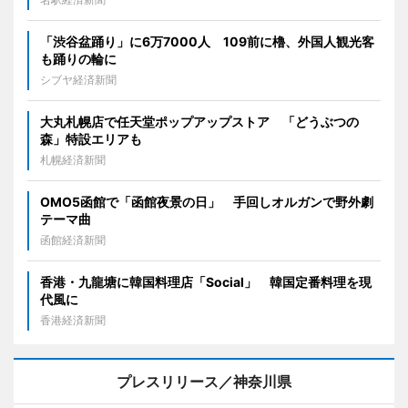
「渋谷盆踊り」に6万7000人 109前に櫓、外国人観光客
も踊りの輪に
シブヤ経済新聞
大丸札幌店で任天堂ポップアップストア 「どうぶつの
森」特設エリアも
札幌経済新聞
OMO5函館で「函館夜景の日」 手回しオルガンで野外劇
テーマ曲
函館経済新聞
香港・九龍塘に韓国料理店「Social」 韓国定番料理を現
代風に
香港経済新聞
プレスリリース／神奈川県