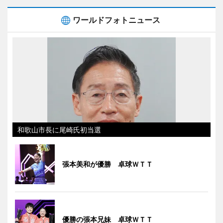
ワールドフォトニュース
和歌山市長に尾崎氏初当選
張本美和が優勝 卓球ＷＴＴ
優勝の張本兄妹 卓球ＷＴＴ