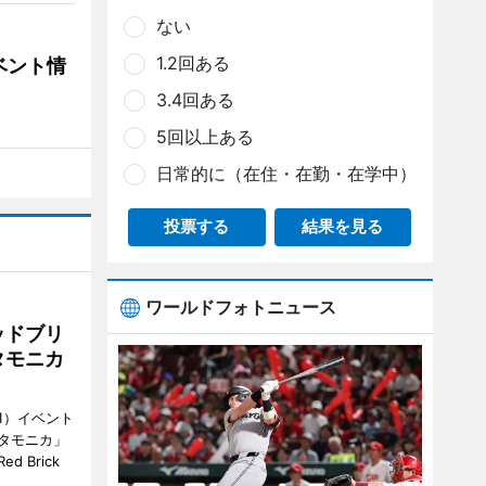
ない
1.2回ある
ベント情
3.4回ある
5回以上ある
日常的に（在住・在勤・在学中）
投票する
結果を見る
ワールドフォトニュース
ッドブリ
タモニカ
1）イベント
タモニカ」
 Brick