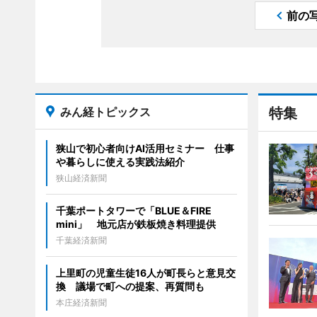
前の
みん経トピックス
特集
狭山で初心者向けAI活用セミナー 仕事
や暮らしに使える実践法紹介
狭山経済新聞
千葉ポートタワーで「BLUE＆FIRE
mini」 地元店が鉄板焼き料理提供
千葉経済新聞
上里町の児童生徒16人が町長らと意見交
換 議場で町への提案、再質問も
本庄経済新聞