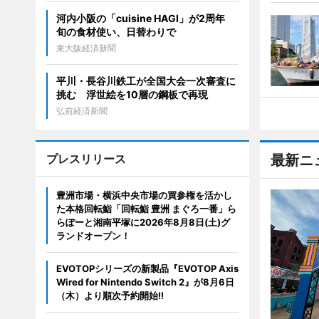
河内小阪の「cuisine HAGI」が2周年
旬の食材使い、日替わりで
東大阪経済新聞
平川・長谷川鉄工が全国大会一次審査に
挑む 浮世絵を10層の鋼板で再現
弘前経済新聞
プレスリリース
最新ニ
豊洲市場・横浜中央市場の買参権を活かし
た本格回転鮨「回転鮨 豊洲 まぐろ一番」ら
らぽーと湘南平塚に2026年8月8日(土)グ
ランドオープン！
EVOTOPシリーズの新製品『EVOTOP Axis
Wired for Nintendo Switch 2』が8月6日
（木）より順次予約開始!!