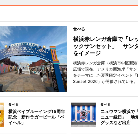
食べる
横浜赤レンガ倉庫で「レ
ックサンセット」 サン
をイメージ
横浜赤レンガ倉庫（横浜市中区新港
広場で現在、アメリカ西海岸「サン
をテーマにした夏季限定イベント「Red
Sunset 2026」が開催されている。
食べる
食べる
横浜ベイブルーイング15周年
ニュウマン横浜で
記念 新作ラガービール「ベ
ニュー縁日」 地
イヘル」
グッズなど出店