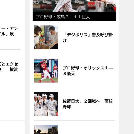
プロ野球・広島７―１１巨人
リー・アン
イル」展
「デジポリス」普及呼び掛
け
ズとエクセ
プロ野球・オリックス１―
決」 横浜
３楽天
佐野日大、２回戦へ 高校
野球