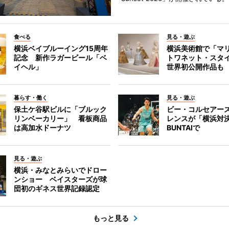
食べる
見る・遊ぶ
横浜ベイブルーイング15周年
横浜美術館で「マ
記念 新作ラガービール「ベ
トワネット・スタ
イヘル」
世界初公開作品も
暮らす・働く
見る・遊ぶ
保土ケ谷駅ビルに「ブルック
ビー・コルセアー
リンベーカリー」 看板商品
レンスが「横浜対
は高加水ドーナツ
BUNTAIで
見る・遊ぶ
横浜・みなとみらいでドロー
ンショー ベイスターズが球
団初のギネス世界記録認定
もっと見る