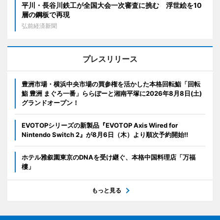
平川・長谷川鉄工が全国大会一次審査に挑む 浮世絵を10
層の鋼板で再現
弘前経済新聞
プレスリリース
豊洲市場・横浜中央市場の買参権を活かした本格回転鮨「回転
鮨 豊洲 まぐろ一番」ららぽーと湘南平塚に2026年8月8日(土)
グランドオープン！
EVOTOPシリーズの新製品『EVOTOP Axis Wired for
Nintendo Switch 2』が8月6日（木）より順次予約開始!!
ホテル雅叙園東京のDNAを受け継ぐ、本格中国料理店「万福
樓」
もっと見る