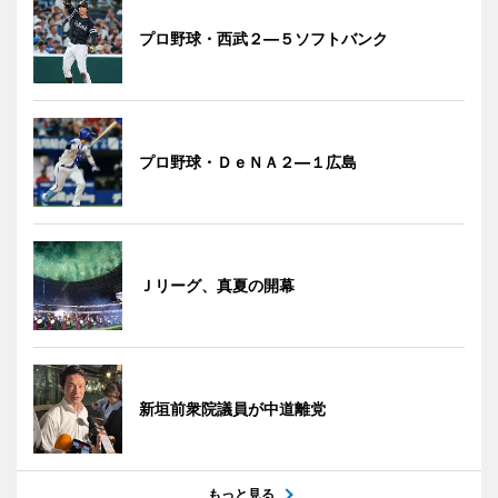
プロ野球・西武２―５ソフトバンク
プロ野球・ＤｅＮＡ２―１広島
Ｊリーグ、真夏の開幕
新垣前衆院議員が中道離党
もっと見る