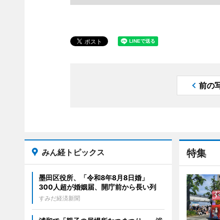
前の
みん経トピックス
特集
墨田区役所、「令和8年8月8日婚」
300人超が婚姻届、開庁前から長い列
すみだ経済新聞