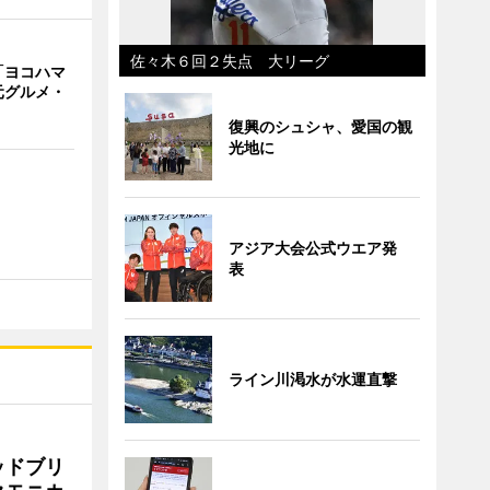
佐々木６回２失点 大リーグ
「ヨコハマ
元グルメ・
復興のシュシャ、愛国の観
光地に
アジア大会公式ウエア発
表
ライン川渇水が水運直撃
ッドブリ