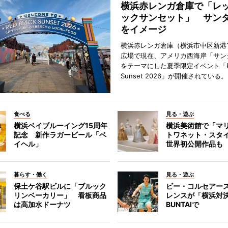
横浜赤レンガ倉庫で「レ
ックサンセット」 サン
をイメージ
横浜赤レンガ倉庫（横浜市中区新港
広場で現在、アメリカ西海岸「サン
をテーマにした夏季限定イベント「Red
Sunset 2026」が開催されている。
食べる
見る・遊ぶ
横浜ベイブルーイング15周年
横浜美術館で「マ
記念 新作ラガービール「ベ
トワネット・スタ
イヘル」
世界初公開作品も
暮らす・働く
見る・遊ぶ
保土ケ谷駅ビルに「ブルック
ビー・コルセアー
リンベーカリー」 看板商品
レンスが「横浜対
は高加水ドーナツ
BUNTAIで