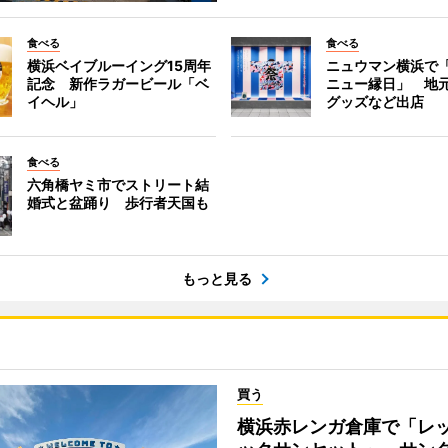
食べる
食べる
横浜ベイブルーイング15周年
ニュウマン横浜で
記念 新作ラガービール「ベ
ニュー縁日」 地
イヘル」
グッズなど出店
食べる
六角橋ヤミ市でストリート結
婚式と盆踊り 歩行者天国も
もっと見る
買う
横浜赤レンガ倉庫で「レ