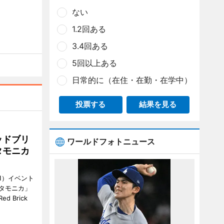
ない
1.2回ある
3.4回ある
5回以上ある
日常的に（在住・在勤・在学中）
投票する
結果を見る
ッドブリ
ワールドフォトニュース
タモニカ
1）イベント
タモニカ」
 Brick