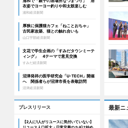
浦和で「親子の居場所なつまつり」 浴
衣姿でヨーヨー釣りや和太鼓楽しむ
浦和経済新聞
厚狭に保護猫カフェ「ねことおちゃ」
古民家改築、猫との触れ合いも
山口宇部経済新聞
文花で学生企画の「すみだタウンミーテ
ィング」 4テーマで意見交換
すみだ経済新聞
沼津発祥の医学研究会「U-TECH」開催
へ 関係者らが沼津市長を表敬訪問
沼津経済新聞
プレスリリース
最新ニ
【2人に1人がリユースに気付いていない】
リユース人口拡大・日常定着のカギは始め