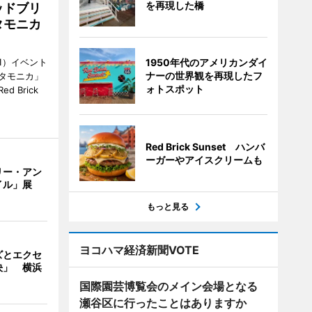
を再現した橋
ッドブリ
タモニカ
1）イベント
1950年代のアメリカンダイ
ナーの世界観を再現したフ
タモニカ」
ォトスポット
 Brick
Red Brick Sunset ハンバ
ーガーやアイスクリームも
リー・アン
イル」展
もっと見る
ヨコハマ経済新聞VOTE
ズとエクセ
決」 横浜
国際園芸博覧会のメイン会場となる
瀬谷区に行ったことはありますか