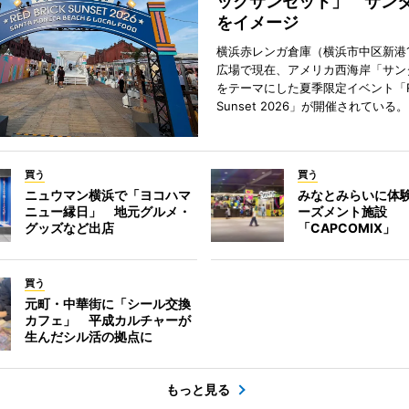
ックサンセット」 サン
をイメージ
横浜赤レンガ倉庫（横浜市中区新港
広場で現在、アメリカ西海岸「サン
をテーマにした夏季限定イベント「Red
Sunset 2026」が開催されている。
買う
買う
ニュウマン横浜で「ヨコハマ
みなとみらいに体
ニュー縁日」 地元グルメ・
ーズメント施設
グッズなど出店
「CAPCOMIX」
買う
元町・中華街に「シール交換
カフェ」 平成カルチャーが
生んだシル活の拠点に
もっと見る