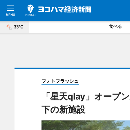
食べる
33°C
フォトフラッシュ
「星天qlay」オープ
下の新施設