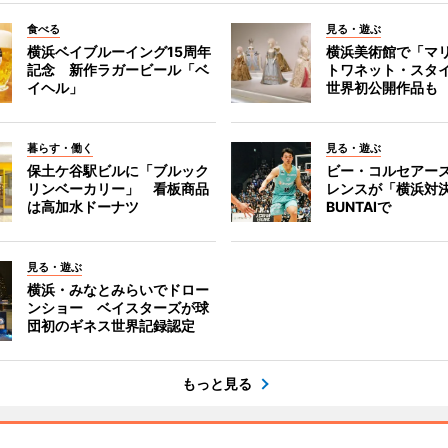
食べる
見る・遊ぶ
横浜ベイブルーイング15周年
横浜美術館で「マ
記念 新作ラガービール「ベ
トワネット・スタ
イヘル」
世界初公開作品も
暮らす・働く
見る・遊ぶ
保土ケ谷駅ビルに「ブルック
ビー・コルセアー
リンベーカリー」 看板商品
レンスが「横浜対
は高加水ドーナツ
BUNTAIで
見る・遊ぶ
横浜・みなとみらいでドロー
ンショー ベイスターズが球
団初のギネス世界記録認定
もっと見る