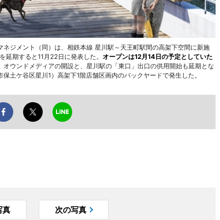
マネジメント（同）は、相鉄本線 星川駅～天王町駅間の高架下空間に新施
を延期すると11月22日に発表した。
オープンは12月14日の予定としていた
る。オウンドメディアの開設と、星川駅の「東口」出口の供用開始も延期とな
浜市保土ケ谷区星川1）高架下1階店舗区画内のバックヤードで発生した。
写真
次の写真