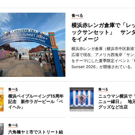
食べる
横浜赤レンガ倉庫で「レ
ックサンセット」 サン
をイメージ
横浜赤レンガ倉庫（横浜市中区新港
広場で現在、アメリカ西海岸「サン
をテーマにした夏季限定イベント「Red
Sunset 2026」が開催されている。
食べる
食べる
横浜ベイブルーイング15周年
ニュウマン横浜で
記念 新作ラガービール「ベ
ニュー縁日」 地
イヘル」
グッズなど出店
食べる
六角橋ヤミ市でストリート結