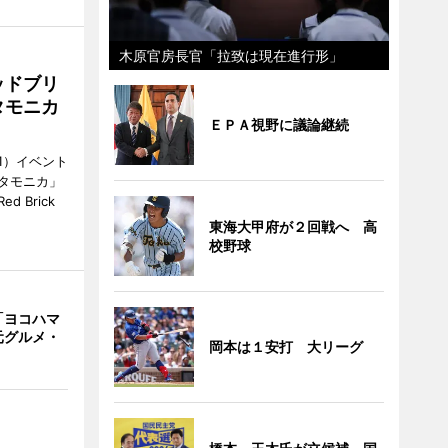
木原官房長官「拉致は現在進行形」
ッドブリ
タモニカ
ＥＰＡ視野に議論継続
1）イベント
タモニカ」
 Brick
東海大甲府が２回戦へ 高
校野球
「ヨコハマ
元グルメ・
岡本は１安打 大リーグ