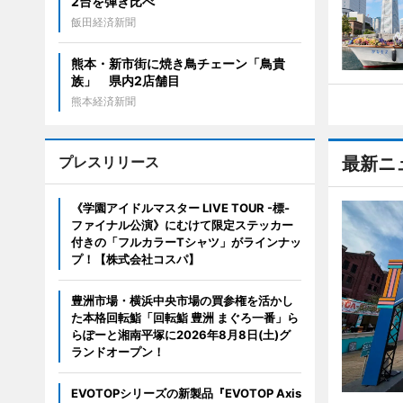
2台を弾き比べ
飯田経済新聞
熊本・新市街に焼き鳥チェーン「鳥貴
族」 県内2店舗目
熊本経済新聞
プレスリリース
最新ニ
《学園アイドルマスター LIVE TOUR -標-
ファイナル公演》にむけて限定ステッカー
付きの「フルカラーTシャツ」がラインナッ
プ！【株式会社コスパ】
豊洲市場・横浜中央市場の買参権を活かし
た本格回転鮨「回転鮨 豊洲 まぐろ一番」ら
らぽーと湘南平塚に2026年8月8日(土)グ
ランドオープン！
EVOTOPシリーズの新製品『EVOTOP Axis