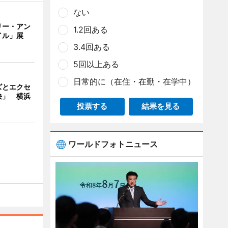
ない
リー・アン
1.2回ある
イル」展
3.4回ある
5回以上ある
日常的に（在住・在勤・在学中）
ズとエクセ
決」 横浜
投票する
結果を見る
ワールドフォトニュース