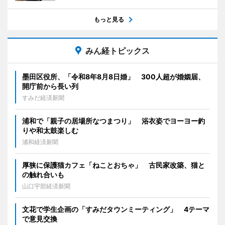
もっと見る
みん経トピックス
墨田区役所、「令和8年8月8日婚」 300人超が婚姻届、
開庁前から長い列
すみだ経済新聞
浦和で「親子の居場所なつまつり」 浴衣姿でヨーヨー釣
りや和太鼓楽しむ
浦和経済新聞
厚狭に保護猫カフェ「ねことおちゃ」 古民家改築、猫と
の触れ合いも
山口宇部経済新聞
文花で学生企画の「すみだタウンミーティング」 4テーマ
で意見交換