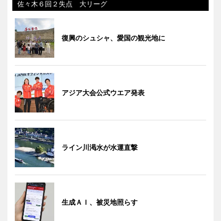
佐々木６回２失点 大リーグ
復興のシュシャ、愛国の観光地に
アジア大会公式ウエア発表
ライン川渇水が水運直撃
生成ＡＩ、被災地照らす