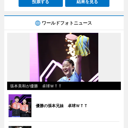
投票する
結果を見る
ワールドフォトニュース
張本美和が優勝 卓球ＷＴＴ
優勝の張本兄妹 卓球ＷＴＴ