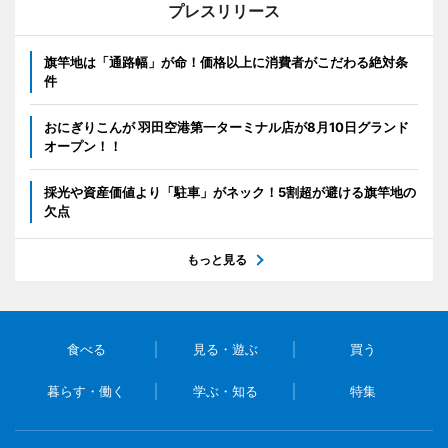
プレスリリース
旗竿地は「通路幅」が命！価格以上に消費者がこだわる絶対条
件
おにぎりこんが 羽田空港第一ターミナル店が8月10日グランド
オープン！！
採光や資産価値より「駐車」がネック！5割超が避ける旗竿地の
欠点
もっと見る
食べる
見る・遊ぶ
買う
暮らす・働く
学ぶ・知る
特集