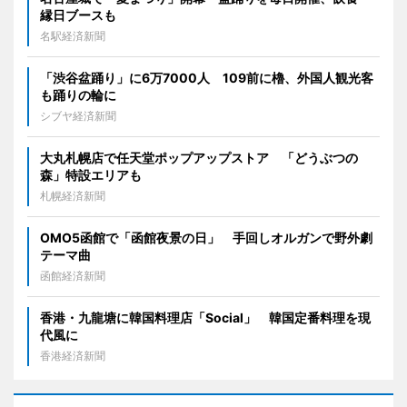
縁日ブースも
名駅経済新聞
「渋谷盆踊り」に6万7000人 109前に櫓、外国人観光客
も踊りの輪に
シブヤ経済新聞
大丸札幌店で任天堂ポップアップストア 「どうぶつの
森」特設エリアも
札幌経済新聞
OMO5函館で「函館夜景の日」 手回しオルガンで野外劇
テーマ曲
函館経済新聞
香港・九龍塘に韓国料理店「Social」 韓国定番料理を現
代風に
香港経済新聞