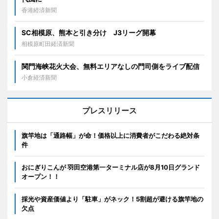
香港経済新聞
SC相模原、熊本と引き分け J3リーグ開幕
相模原町田経済新聞
関門海峡花火大会、無料エリアなしの門司側をライブ配信
小倉経済新聞
プレスリリース
旗竿地は「通路幅」が命！価格以上に消費者がこだわる絶対条
件
おにぎりこんが 羽田空港第一ターミナル店が8月10日グランド
オープン！！
採光や資産価値より「駐車」がネック！5割超が避ける旗竿地の
欠点