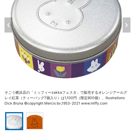
そごう横浜店の「ミッフィーzakkaフェスタ」で販売するオレンジアールグ
レイ紅茶（ティーバッグ7個入り）は1,100円（限定800個）。lllustrations
Dick Bruna ©copyright Mercis bv,1953-2021 www.miffy.com