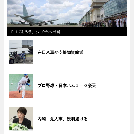
Ｐ１哨戒機、ジブチへ出発
在日米軍が支援物資輸送
プロ野球・日本ハム１―０楽天
内閣・党人事、説明避ける