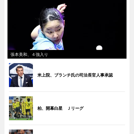
張本美和、４強入り
米上院、ブランチ氏の司法長官人事承認
柏、開幕白星 Ｊリーグ