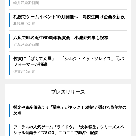
軽井沢経済新聞
札幌でゲームイベント10月開催へ 高校生向け企画を新設
札幌経済新聞
八広で町名誕生60周年祝賀会 小池都知事も祝福
すみだ経済新聞
佐賀に「ばくてん屋」 「シルク・ドゥ・ソレイユ」元パ
フォーマーが指導
佐賀経済新聞
プレスリリース
採光や資産価値より「駐車」がネック！5割超が避ける旗竿地の
欠点
アトラスの人気ゲーム『ライドウ』『女神転生』シリーズスペ
シャル音楽ライブ8/23、ニコニコで独占生配信