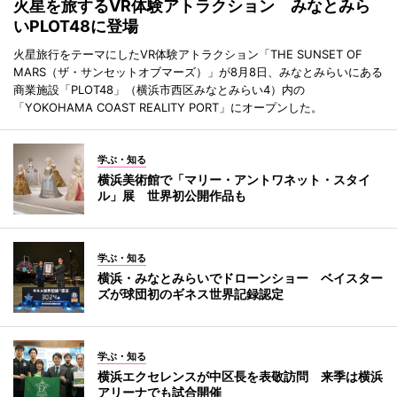
火星を旅するVR体験アトラクション みなとみら
いPLOT48に登場
火星旅行をテーマにしたVR体験アトラクション「THE SUNSET OF
MARS（ザ・サンセットオブマーズ）」が8月8日、みなとみらいにある
商業施設「PLOT48」（横浜市西区みなとみらい4）内の
「YOKOHAMA COAST REALITY PORT」にオープンした。
学ぶ・知る
横浜美術館で「マリー・アントワネット・スタイ
ル」展 世界初公開作品も
学ぶ・知る
横浜・みなとみらいでドローンショー ベイスター
ズが球団初のギネス世界記録認定
学ぶ・知る
横浜エクセレンスが中区長を表敬訪問 来季は横浜
アリーナでも試合開催