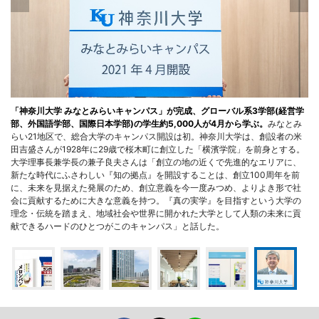
「神奈川大学 みなとみらいキャンパス」が完成、グローバル系3学部(経営学
部、外国語学部、国際日本学部)の学生約5,000人が4月から学ぶ。
みなとみ
らい21地区で、総合大学のキャンパス開設は初。神奈川大学は、創設者の米
田吉盛さんが1928年に29歳で桜木町に創立した「横濱学院」を前身とする。
大学理事長兼学長の兼子良夫さんは「創立の地の近くで先進的なエリアに、
新たな時代にふさわしい『知の拠点』を開設することは、創立100周年を前
に、未来を見据えた発展のため、創立意義を今一度みつめ、よりよき形で社
会に貢献するために大きな意義を持つ。『真の実学』を目指すという大学の
理念・伝統を踏まえ、地域社会や世界に開かれた大学として人類の未来に貢
献できるハードのひとつがこのキャンパス」と話した。