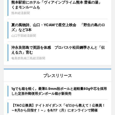
熊本駅前にホテル「ヴィアインプライム熊本 雲雀の湯」
くまモンルームも
熊本経済新聞
夏の風物詩、山口・YCAMで星空上映会 「野生の島のロ
ズ」など3本
山口宇部経済新聞
沖永良部島で英語を体感 プロバスケ松田鋼季さんと「伝
える力」育む
奄美群島南三島経済新聞
プレスリリース
1gでも箱を軽く。最薄0.9mm段ボールと超軽量80g中芯を採用
した定形外郵便用ダンボール箱が新発売
【TAC公務員】ナイトガイダンス「ゼロから教えて！公務員！
～8月から目指す！～」を8/17（月）にオンラインで開催