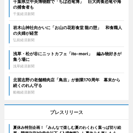
千葉県立中央博物館で「ちば恐竜博」 巨大肉食恐竜や海
の捕食者も
千葉経済新聞
岩木山神社向かいに「お山の花彩食堂 龍の憩」 和食職人
の夫婦が経営
弘前経済新聞
浅草・松が谷にニットカフェ「ito-mori」 編み物好きが
集う場に
浅草経済新聞
北習志野の老舗精肉店「鳥吉」が創業170周年 幕末から
続くのれん守る
船橋経済新聞
プレスリリース
夏休み特別企画！「みんなで楽しむ夏のわくわく葉っぱ切り絵
展」開催決定?中学生以下《入場無料》！ 夏休みを楽しもう