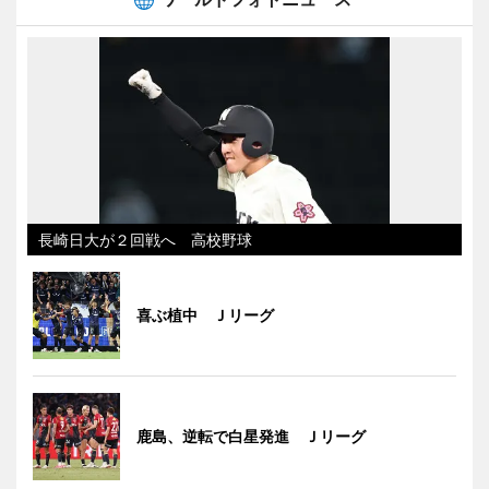
長崎日大が２回戦へ 高校野球
喜ぶ植中 Ｊリーグ
鹿島、逆転で白星発進 Ｊリーグ