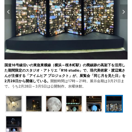
国道16号線沿いの東急東横線（横浜～桜木町駅）の廃線跡の高架下を活用し
た期間限定のスタジオ・アトリエ「R16 studio」で、現代美術家・渡辺篤さ
んが主催する「アイムヒア プロジェクト」が、展覧会「同じ月を見た日」を
2月28日から開催している。
開館時間は17時～21時。展示会期は3月21日ま
で。うち2月28日～3月5日は公開制作。水曜休館。