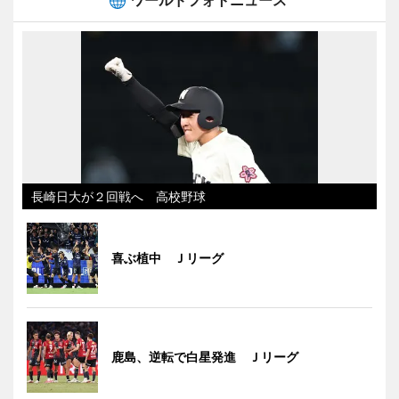
長崎日大が２回戦へ 高校野球
喜ぶ植中 Ｊリーグ
鹿島、逆転で白星発進 Ｊリーグ