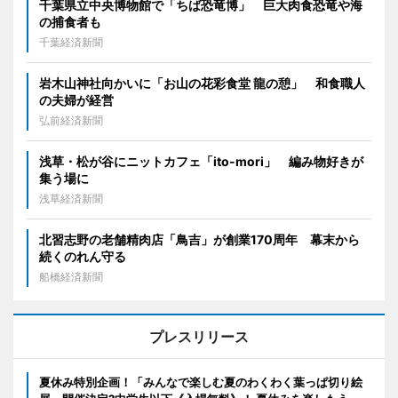
千葉県立中央博物館で「ちば恐竜博」 巨大肉食恐竜や海
の捕食者も
千葉経済新聞
岩木山神社向かいに「お山の花彩食堂 龍の憩」 和食職人
の夫婦が経営
弘前経済新聞
浅草・松が谷にニットカフェ「ito-mori」 編み物好きが
集う場に
浅草経済新聞
北習志野の老舗精肉店「鳥吉」が創業170周年 幕末から
続くのれん守る
船橋経済新聞
プレスリリース
夏休み特別企画！「みんなで楽しむ夏のわくわく葉っぱ切り絵