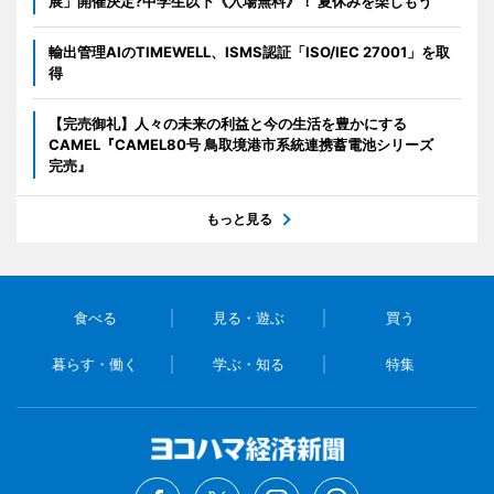
展」開催決定?中学生以下《入場無料》！ 夏休みを楽しもう
輸出管理AIのTIMEWELL、ISMS認証「ISO/IEC 27001」を取
得
【完売御礼】人々の未来の利益と今の生活を豊かにする
CAMEL『CAMEL80号 鳥取境港市系統連携蓄電池シリーズ
完売』
もっと見る
食べる
見る・遊ぶ
買う
暮らす・働く
学ぶ・知る
特集