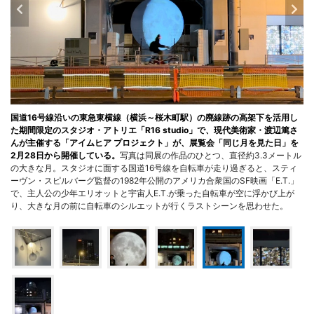
国道16号線沿いの東急東横線（横浜～桜木町駅）の廃線跡の高架下を活用し
た期間限定のスタジオ・アトリエ「R16 studio」で、現代美術家・渡辺篤さ
んが主催する「アイムヒア プロジェクト」が、展覧会「同じ月を見た日」を
2月28日から開催している。
写真は同展の作品のひとつ、直径約3.3メートル
の大きな月。スタジオに面する国道16号線を自転車が走り過ぎると、スティ
ーヴン・スピルバーグ監督の1982年公開のアメリカ合衆国のSF映画「E.T.」
で、主人公の少年エリオットと宇宙人E.T.が乗った自転車が空に浮かび上が
り、大きな月の前に自転車のシルエットが行くラストシーンを思わせた。