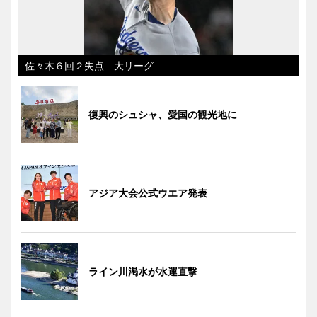
佐々木６回２失点 大リーグ
復興のシュシャ、愛国の観光地に
アジア大会公式ウエア発表
ライン川渇水が水運直撃