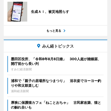
生成ＡＩ、被災地照らす
もっと見る
みん経トピックス
墨田区役所、「令和8年8月8日婚」 300人超が婚姻届、
開庁前から長い列
すみだ経済新聞
浦和で「親子の居場所なつまつり」 浴衣姿でヨーヨー釣
りや和太鼓楽しむ
浦和経済新聞
厚狭に保護猫カフェ「ねことおちゃ」 古民家改築、猫と
の触れ合いも